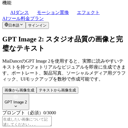
機能
AIダンス
モーション置換
エフェクト
AIツール
料金プラン
日本語
サインイン
GPT Image 2: スタジオ品質の画像と完
璧なテキスト
MiaDanceのGPT Image 2を使用すると、実際に読みやすいテ
キストを持つフォトリアルなビジュアルを即座に生成できま
す。ポートレート、製品写真、ソーシャルメディア用グラフ
ィック、UIモックアップを数秒で作成可能です。
画像から画像生成
テキストから画像生成
GPT Image 2
プロンプト
（必須）
0
/
3000