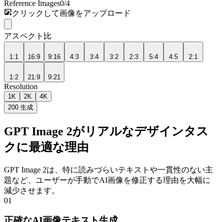
Reference Images
0
/
4
クリックして画像をアップロード
アスペクト比
1:1
16:9
9:16
4:3
3:4
3:2
2:3
5:4
4:5
2:1
1:2
21:9
9:21
Resolution
1K
2K
4K
200
生成
GPT Image 2がリアルなデザインタス
クに最適な理由
GPT Image 2は、特に読みづらいテキストや一貫性のない主
題など、ユーザーが手動でAI画像を修正する理由を大幅に
減少させます。
01
正確なAI画像テキスト生成