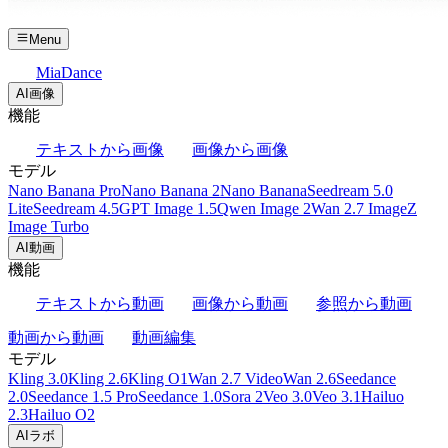
Menu
MiaDance
AI画像
機能
テキストから画像
画像から画像
モデル
Nano Banana Pro
Nano Banana 2
Nano Banana
Seedream 5.0
Lite
Seedream 4.5
GPT Image 1.5
Qwen Image 2
Wan 2.7 Image
Z
Image Turbo
AI動画
機能
テキストから動画
画像から動画
参照から動画
動画から動画
動画編集
モデル
Kling 3.0
Kling 2.6
Kling O1
Wan 2.7 Video
Wan 2.6
Seedance
2.0
Seedance 1.5 Pro
Seedance 1.0
Sora 2
Veo 3.0
Veo 3.1
Hailuo
2.3
Hailuo O2
AIラボ