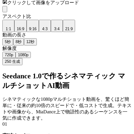
クリックして画像をアップロード
アスペクト比
1:1
16:9
9:16
4:3
3:4
21:9
動画の長さ
5秒
8秒
12秒
解像度
720p
1080p
250
生成
Seedance 1.0で作るシネマティック マ
ルチショットAI動画
シネマティックな1080pマルチショット動画を、驚くほど簡
単に・従来の約10倍のスピードで・低コストで生成。テキス
トや画像から、MiaDance上で物語性のあるシーケンスを一
気に作成できます。
01