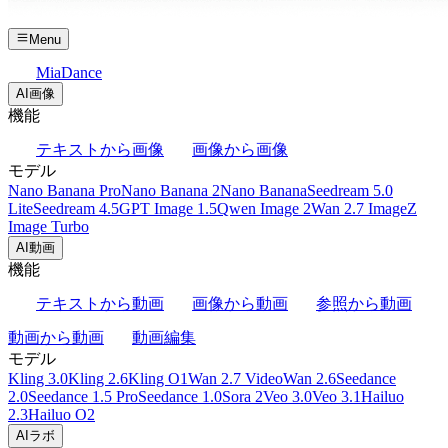
Menu
MiaDance
AI画像
機能
テキストから画像
画像から画像
モデル
Nano Banana Pro
Nano Banana 2
Nano Banana
Seedream 5.0
Lite
Seedream 4.5
GPT Image 1.5
Qwen Image 2
Wan 2.7 Image
Z
Image Turbo
AI動画
機能
テキストから動画
画像から動画
参照から動画
動画から動画
動画編集
モデル
Kling 3.0
Kling 2.6
Kling O1
Wan 2.7 Video
Wan 2.6
Seedance
2.0
Seedance 1.5 Pro
Seedance 1.0
Sora 2
Veo 3.0
Veo 3.1
Hailuo
2.3
Hailuo O2
AIラボ