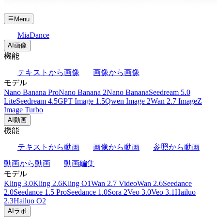
Menu
MiaDance
AI画像
機能
テキストから画像
画像から画像
モデル
Nano Banana Pro
Nano Banana 2
Nano Banana
Seedream 5.0
Lite
Seedream 4.5
GPT Image 1.5
Qwen Image 2
Wan 2.7 Image
Z
Image Turbo
AI動画
機能
テキストから動画
画像から動画
参照から動画
動画から動画
動画編集
モデル
Kling 3.0
Kling 2.6
Kling O1
Wan 2.7 Video
Wan 2.6
Seedance
2.0
Seedance 1.5 Pro
Seedance 1.0
Sora 2
Veo 3.0
Veo 3.1
Hailuo
2.3
Hailuo O2
AIラボ