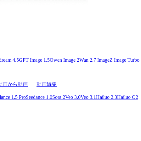
dream 4.5
GPT Image 1.5
Qwen Image 2
Wan 2.7 Image
Z Image Turbo
動画から動画
動画編集
ance 1.5 Pro
Seedance 1.0
Sora 2
Veo 3.0
Veo 3.1
Hailuo 2.3
Hailuo O2