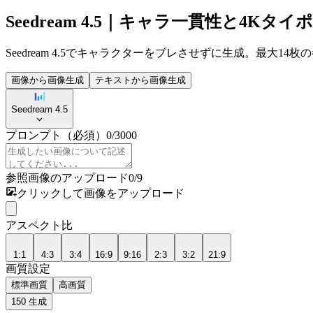
Seedream 4.5｜キャラ一貫性と4Kタイ
Seedream 4.5でキャラクターをブレさせずに生成。最大
画像から画像生成
テキストから画像生成
Seedream 4.5
プロンプト
（必須）
0
/
3000
参照画像のアップロード
0
/
9
クリックして画像をアップロード
アスペクト比
1:1
4:3
3:4
16:9
9:16
2:3
3:2
21:9
画質設定
標準画質
高画質
150
生成