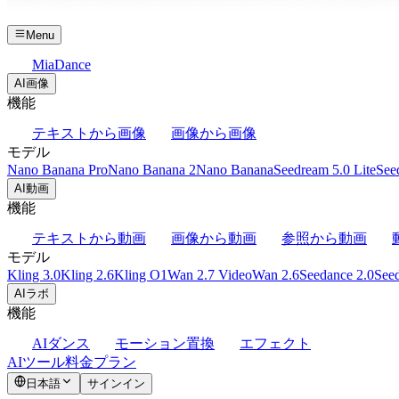
Menu
MiaDance
AI画像
機能
テキストから画像
画像から画像
モデル
Nano Banana Pro
Nano Banana 2
Nano Banana
Seedream 5.0 Lite
See
AI動画
機能
テキストから動画
画像から動画
参照から動画
モデル
Kling 3.0
Kling 2.6
Kling O1
Wan 2.7 Video
Wan 2.6
Seedance 2.0
Seed
AIラボ
機能
AIダンス
モーション置換
エフェクト
AIツール
料金プラン
日本語
サインイン