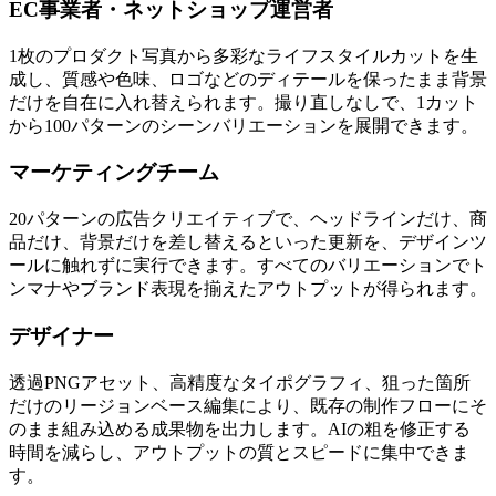
EC事業者・ネットショップ運営者
1枚のプロダクト写真から多彩なライフスタイルカットを生
成し、質感や色味、ロゴなどのディテールを保ったまま背景
だけを自在に入れ替えられます。撮り直しなしで、1カット
から100パターンのシーンバリエーションを展開できます。
マーケティングチーム
20パターンの広告クリエイティブで、ヘッドラインだけ、商
品だけ、背景だけを差し替えるといった更新を、デザインツ
ールに触れずに実行できます。すべてのバリエーションでト
ンマナやブランド表現を揃えたアウトプットが得られます。
デザイナー
透過PNGアセット、高精度なタイポグラフィ、狙った箇所
だけのリージョンベース編集により、既存の制作フローにそ
のまま組み込める成果物を出力します。AIの粗を修正する
時間を減らし、アウトプットの質とスピードに集中できま
す。