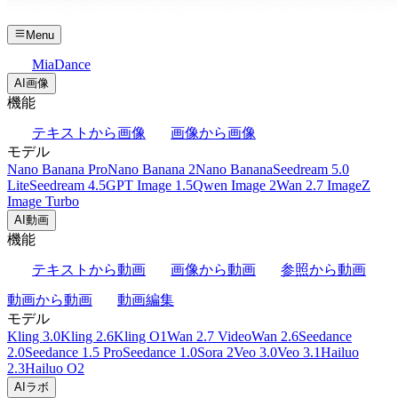
Menu
MiaDance
AI画像
機能
テキストから画像
画像から画像
モデル
Nano Banana Pro
Nano Banana 2
Nano Banana
Seedream 5.0
Lite
Seedream 4.5
GPT Image 1.5
Qwen Image 2
Wan 2.7 Image
Z
Image Turbo
AI動画
機能
テキストから動画
画像から動画
参照から動画
動画から動画
動画編集
モデル
Kling 3.0
Kling 2.6
Kling O1
Wan 2.7 Video
Wan 2.6
Seedance
2.0
Seedance 1.5 Pro
Seedance 1.0
Sora 2
Veo 3.0
Veo 3.1
Hailuo
2.3
Hailuo O2
AIラボ