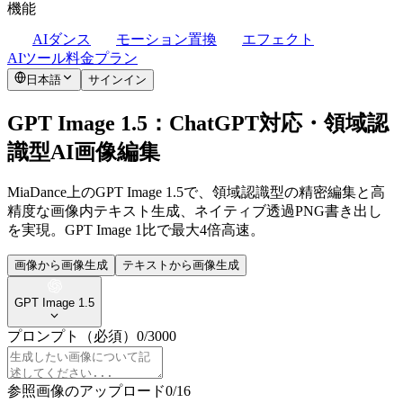
機能
AIダンス
モーション置換
エフェクト
AIツール
料金プラン
日本語
サインイン
GPT Image 1.5：ChatGPT対応・領域認
識型AI画像編集
MiaDance上のGPT Image 1.5で、領域認識型の精密編集と高
精度な画像内テキスト生成、ネイティブ透過PNG書き出し
を実現。GPT Image 1比で最大4倍高速。
画像から画像生成
テキストから画像生成
GPT Image 1.5
プロンプト
（必須）
0
/
3000
参照画像のアップロード
0
/
16