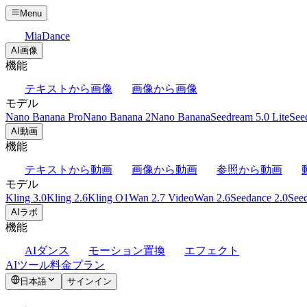
Menu
MiaDance
AI画像
機能
テキストから画像
画像から画像
モデル
Nano Banana Pro
Nano Banana 2
Nano Banana
Seedream 5.0 Lite
See
AI動画
機能
テキストから動画
画像から動画
参照から動画
モデル
Kling 3.0
Kling 2.6
Kling O1
Wan 2.7 Video
Wan 2.6
Seedance 2.0
Seed
AIラボ
機能
AIダンス
モーション置換
エフェクト
AIツール
料金プラン
日本語
サインイン