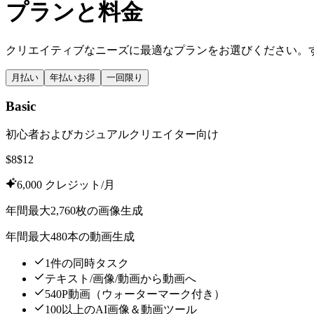
プランと料金
クリエイティブなニーズに最適なプランをお選びください。
月払い
年払い
お得
一回限り
Basic
初心者およびカジュアルクリエイター向け
$
8
$
12
6,000 クレジット/月
年間最大2,760枚の画像生成
年間最大480本の動画生成
1件の同時タスク
テキスト/画像/動画から動画へ
540P動画（ウォーターマーク付き）
100以上のAI画像＆動画ツール