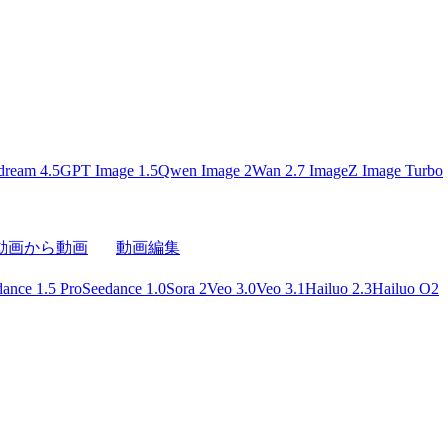
dream 4.5
GPT Image 1.5
Qwen Image 2
Wan 2.7 Image
Z Image Turbo
動画から動画
動画編集
ance 1.5 Pro
Seedance 1.0
Sora 2
Veo 3.0
Veo 3.1
Hailuo 2.3
Hailuo O2