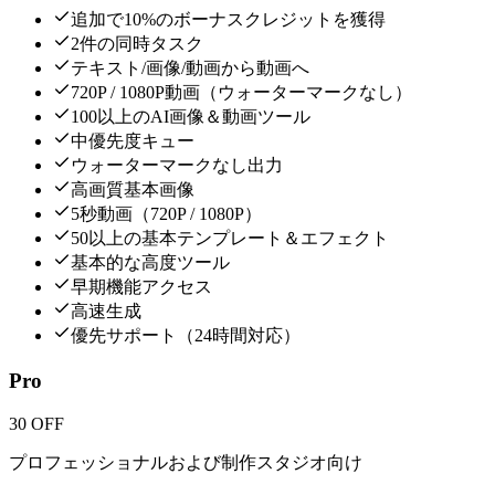
追加で10%のボーナスクレジットを獲得
2件の同時タスク
テキスト/画像/動画から動画へ
720P / 1080P動画（ウォーターマークなし）
100以上のAI画像＆動画ツール
中優先度キュー
ウォーターマークなし出力
高画質基本画像
5秒動画（720P / 1080P）
50以上の基本テンプレート＆エフェクト
基本的な高度ツール
早期機能アクセス
高速生成
優先サポート（24時間対応）
Pro
30 OFF
プロフェッショナルおよび制作スタジオ向け