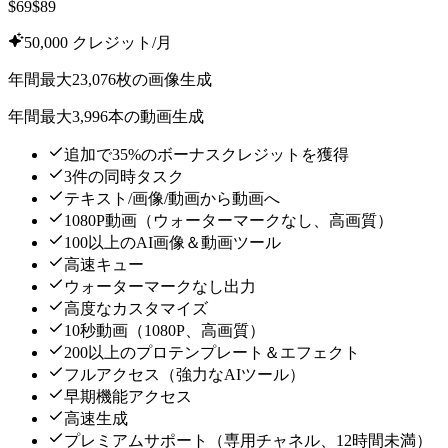
$
69
$
89
50,000 クレジット/月
年間最大23,076枚の画像生成
年間最大3,996本の動画生成
追加で35%のボーナスクレジットを獲得
3件の同時タスク
テキスト/画像/動画から動画へ
1080P動画（ウォーターマークなし、高画質）
100以上のAI画像＆動画ツール
高速キュー
ウォーターマークなし出力
高度なカスタマイズ
10秒動画（1080P、高画質）
200以上のプロテンプレート＆エフェクト
フルアクセス（強力なAIツール）
早期機能アクセス
高速生成
プレミアムサポート（専用チャネル、12時間未満）