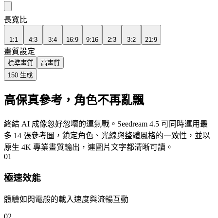
長寬比
1:1
4:3
3:4
16:9
9:16
2:3
3:2
21:9
畫質設定
標準畫質
高畫質
150
生成
高保真參考，角色不再亂飄
終結 AI 成像忽好忽壞的運氣戰。Seedream 4.5 可同時運用最
多 14 張參考圖，鎖定角色、光線與整體風格的一致性，並以
原生 4K 專業畫質輸出，連圖片文字都清晰可讀。
01
極速效能
體驗如閃電般的載入速度與流暢互動
02