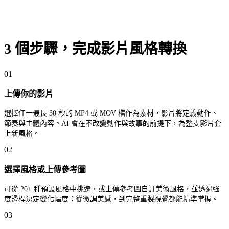
3 個步驟，完成影片風格轉換
01
上傳你的影片
選擇任一最長 30 秒的 MP4 或 MOV 檔作為素材，影片將定義動作、
節奏與主體內容。AI 會在不改變動作與故事的前提下，為整支影片套
上新風格。
02
選擇風格或上傳參考圖
可從 20+ 種預設風格中挑選，或上傳參考圖自訂美術風格，並透過強
度滑桿決定變化幅度：從微調美感，到完整重製視覺都能精準掌握。
03