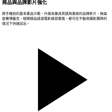
商品與品牌影片強化
將手機拍的基本產品示範，升級為兼具質感與風格的品牌影片，無論
是賽博龐克、極簡精品感或電影級寫實風，都可在不動用攝影團隊的
情況下快速試出。