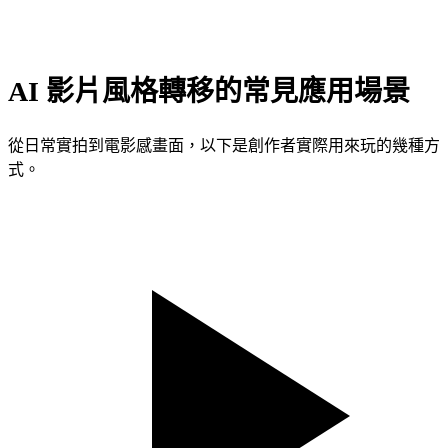
AI 影片風格轉移的常見應用場景
從日常實拍到電影感畫面，以下是創作者實際用來玩的幾種方
式。