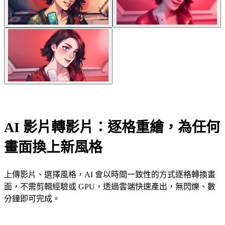
AI 影片轉影片：逐格重繪，為任何
畫面換上新風格
上傳影片、選擇風格，AI 會以時間一致性的方式逐格轉換畫
面，不需剪輯經驗或 GPU，透過雲端快速產出，無閃爍、數
分鐘即可完成。