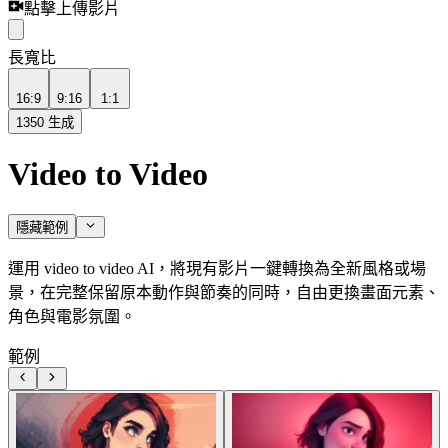
點擊上傳影片
長寬比
16:9
9:16
1:1
1350
生成
Video to Video
隱藏範例
運用 video to video AI，將現有影片一鍵轉換為全新風格或場
景，在完整保留原本動作與節奏的同時，自由更換畫面元素、
角色與電影氛圍。
範例