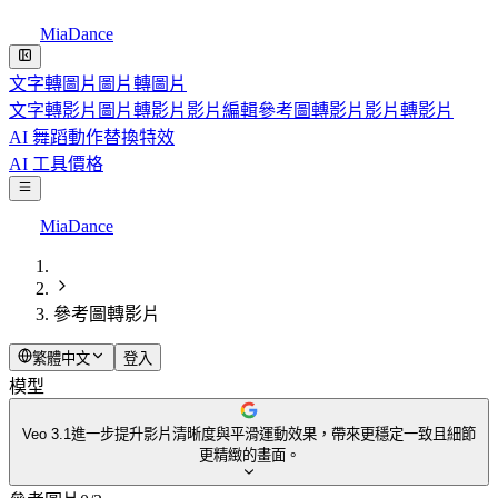
MiaDance
文字轉圖片
圖片轉圖片
文字轉影片
圖片轉影片
影片編輯
參考圖轉影片
影片轉影片
AI 舞蹈
動作替換
特效
AI 工具
價格
MiaDance
參考圖轉影片
繁體中文
登入
模型
Veo 3.1
進一步提升影片清晰度與平滑運動效果，帶來更穩定一致且細節
更精緻的畫面。