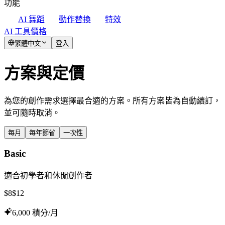
功能
AI 舞蹈
動作替換
特效
AI 工具
價格
繁體中文
登入
方案與定價
為您的創作需求選擇最合適的方案。所有方案皆為自動續訂，
並可隨時取消。
每月
每年
節省
一次性
Basic
適合初學者和休閒創作者
$
8
$
12
6,000 積分/月