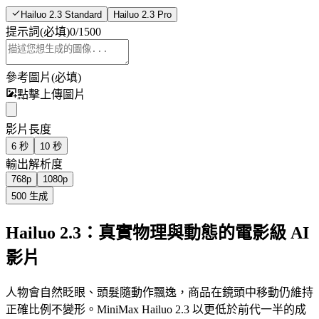
Hailuo 2.3 Standard
Hailuo 2.3 Pro
提示詞
(必填)
0
/
1500
參考圖片
(必填)
點擊上傳圖片
影片長度
6 秒
10 秒
輸出解析度
768p
1080p
500
生成
Hailuo 2.3：真實物理與動態的電影級 AI
影片
人物會自然眨眼、頭髮隨動作飄逸，商品在鏡頭中移動仍維持
正確比例不變形。MiniMax Hailuo 2.3 以更低於前代一半的成