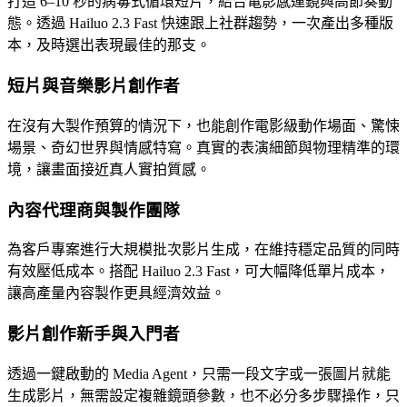
打造 6–10 秒的病毒式循環短片，結合電影感運鏡與高節奏動
態。透過 Hailuo 2.3 Fast 快速跟上社群趨勢，一次產出多種版
本，及時選出表現最佳的那支。
短片與音樂影片創作者
在沒有大製作預算的情況下，也能創作電影級動作場面、驚悚
場景、奇幻世界與情感特寫。真實的表演細節與物理精準的環
境，讓畫面接近真人實拍質感。
內容代理商與製作團隊
為客戶專案進行大規模批次影片生成，在維持穩定品質的同時
有效壓低成本。搭配 Hailuo 2.3 Fast，可大幅降低單片成本，
讓高產量內容製作更具經濟效益。
影片創作新手與入門者
透過一鍵啟動的 Media Agent，只需一段文字或一張圖片就能
生成影片，無需設定複雜鏡頭參數，也不必分多步驟操作，只