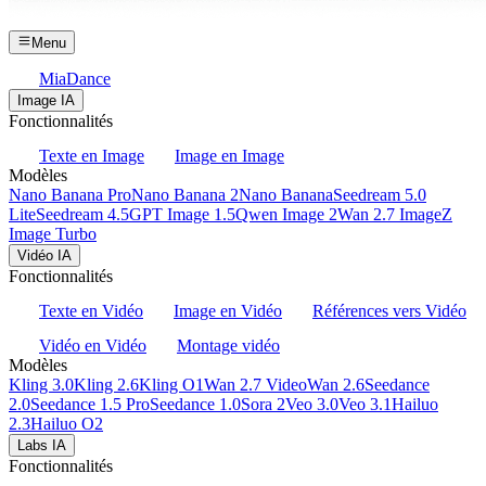
Menu
MiaDance
Image IA
Fonctionnalités
Texte en Image
Image en Image
Modèles
Nano Banana Pro
Nano Banana 2
Nano Banana
Seedream 5.0
Lite
Seedream 4.5
GPT Image 1.5
Qwen Image 2
Wan 2.7 Image
Z
Image Turbo
Vidéo IA
Fonctionnalités
Texte en Vidéo
Image en Vidéo
Références vers Vidéo
Vidéo en Vidéo
Montage vidéo
Modèles
Kling 3.0
Kling 2.6
Kling O1
Wan 2.7 Video
Wan 2.6
Seedance
2.0
Seedance 1.5 Pro
Seedance 1.0
Sora 2
Veo 3.0
Veo 3.1
Hailuo
2.3
Hailuo O2
Labs IA
Fonctionnalités