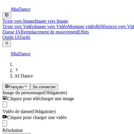
MiaDance
Texte vers Image
Image vers Image
Texte vers Vidéo
Image vers Vidéo
Montage vidéo
Références vers Vi
Danse IA
Remplacement de mouvement
Effets
Outils IA
Tarifs
MiaDance
AI Dance
Français
Se connecter
Image du personnage
(Obligatoire)
Cliquez pour télécharger une image
Vidéo de danse
(Obligatoire)
Cliquez pour charger une vidéo
Résolution