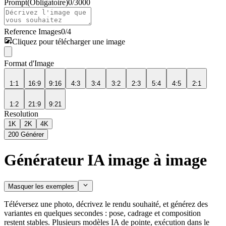
Prompt
(Obligatoire)
0
/
3000
Reference Images
0
/
4
Cliquez pour télécharger une image
Format d'Image
1:1
16:9
9:16
4:3
3:4
3:2
2:3
5:4
4:5
2:1
1:2
21:9
9:21
Resolution
1K
2K
4K
200
Générer
Générateur IA image à image
Masquer les exemples
Téléversez une photo, décrivez le rendu souhaité, et générez des
variantes en quelques secondes : pose, cadrage et composition
restent stables. Plusieurs modèles IA de pointe, exécution dans le