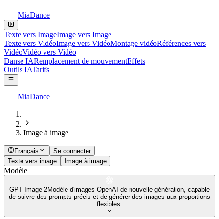
MiaDance
Texte vers Image
Image vers Image
Texte vers Vidéo
Image vers Vidéo
Montage vidéo
Références vers
Vidéo
Vidéo vers Vidéo
Danse IA
Remplacement de mouvement
Effets
Outils IA
Tarifs
MiaDance
Image à image
Français
Se connecter
Texte vers image
Image à image
Modèle
GPT Image 2
Modèle d'images OpenAI de nouvelle génération, capable
de suivre des prompts précis et de générer des images aux proportions
flexibles.