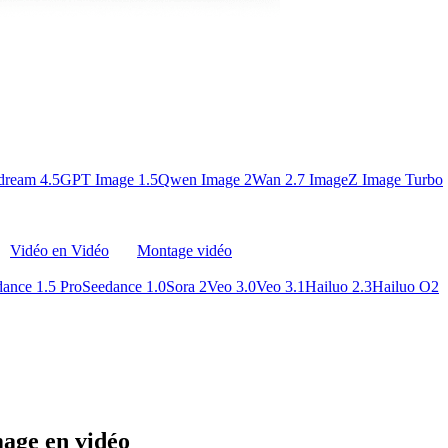
dream 4.5
GPT Image 1.5
Qwen Image 2
Wan 2.7 Image
Z Image Turbo
Vidéo en Vidéo
Montage vidéo
ance 1.5 Pro
Seedance 1.0
Sora 2
Veo 3.0
Veo 3.1
Hailuo 2.3
Hailuo O2
mage en vidéo