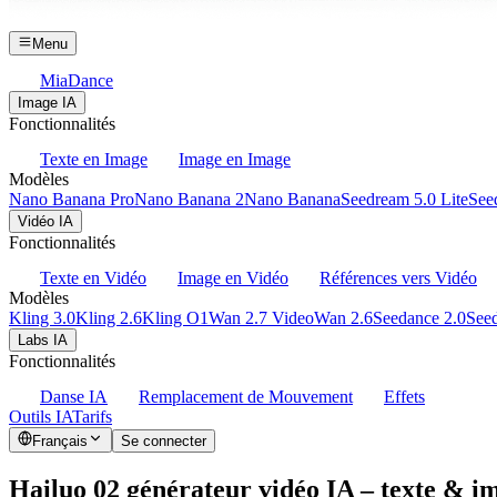
Menu
MiaDance
Image IA
Fonctionnalités
Texte en Image
Image en Image
Modèles
Nano Banana Pro
Nano Banana 2
Nano Banana
Seedream 5.0 Lite
See
Vidéo IA
Fonctionnalités
Texte en Vidéo
Image en Vidéo
Références vers Vidéo
Modèles
Kling 3.0
Kling 2.6
Kling O1
Wan 2.7 Video
Wan 2.6
Seedance 2.0
Seed
Labs IA
Fonctionnalités
Danse IA
Remplacement de Mouvement
Effets
Outils IA
Tarifs
Français
Se connecter
Hailuo 02 générateur vidéo IA – texte & i