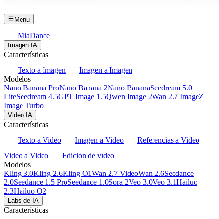
Menu
MiaDance
Imagen IA
Características
Texto a Imagen
Imagen a Imagen
Modelos
Nano Banana Pro
Nano Banana 2
Nano Banana
Seedream 5.0
Lite
Seedream 4.5
GPT Image 1.5
Qwen Image 2
Wan 2.7 Image
Z
Image Turbo
Video IA
Características
Texto a Video
Imagen a Video
Referencias a Video
Video a Video
Edición de vídeo
Modelos
Kling 3.0
Kling 2.6
Kling O1
Wan 2.7 Video
Wan 2.6
Seedance
2.0
Seedance 1.5 Pro
Seedance 1.0
Sora 2
Veo 3.0
Veo 3.1
Hailuo
2.3
Hailuo O2
Labs de IA
Características