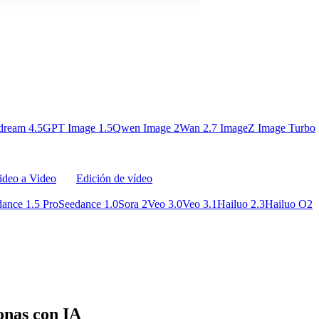
dream 4.5
GPT Image 1.5
Qwen Image 2
Wan 2.7 Image
Z Image Turbo
ideo a Video
Edición de vídeo
ance 1.5 Pro
Seedance 1.0
Sora 2
Veo 3.0
Veo 3.1
Hailuo 2.3
Hailuo O2
onas con IA