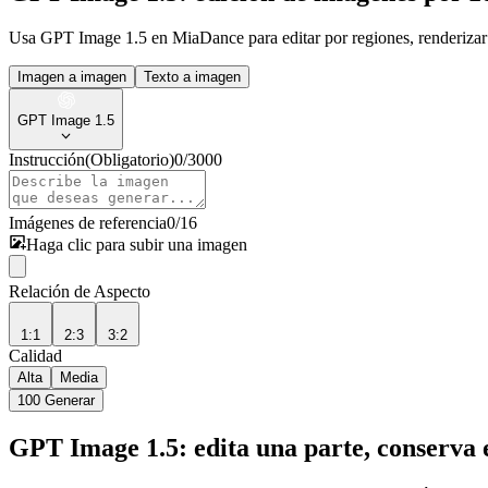
Usa GPT Image 1.5 en MiaDance para editar por regiones, renderizar
Imagen a imagen
Texto a imagen
GPT Image 1.5
Instrucción
(Obligatorio)
0
/
3000
Imágenes de referencia
0
/
16
Haga clic para subir una imagen
Relación de Aspecto
1:1
2:3
3:2
Calidad
Alta
Media
100
Generar
GPT Image 1.5: edita una parte, conserva e