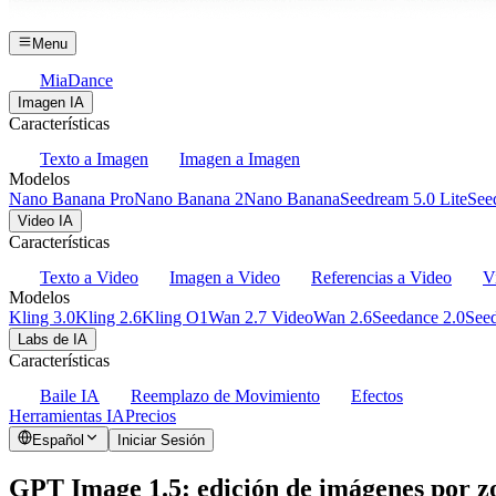
Menu
MiaDance
Imagen IA
Características
Texto a Imagen
Imagen a Imagen
Modelos
Nano Banana Pro
Nano Banana 2
Nano Banana
Seedream 5.0 Lite
See
Video IA
Características
Texto a Video
Imagen a Video
Referencias a Video
V
Modelos
Kling 3.0
Kling 2.6
Kling O1
Wan 2.7 Video
Wan 2.6
Seedance 2.0
Seed
Labs de IA
Características
Baile IA
Reemplazo de Movimiento
Efectos
Herramientas IA
Precios
Español
Iniciar Sesión
GPT Image 1.5: edición de imágenes por z