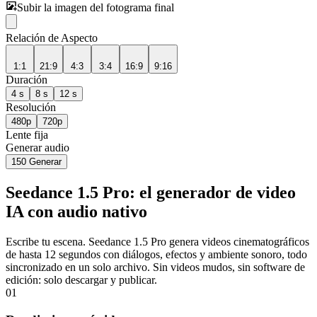
Subir la imagen del fotograma final
Relación de Aspecto
1:1
21:9
4:3
3:4
16:9
9:16
Duración
4 s
8 s
12 s
Resolución
480p
720p
Lente fija
Generar audio
150
Generar
Seedance 1.5 Pro: el generador de video
IA con audio nativo
Escribe tu escena. Seedance 1.5 Pro genera videos cinematográficos
de hasta 12 segundos con diálogos, efectos y ambiente sonoro, todo
sincronizado en un solo archivo. Sin videos mudos, sin software de
edición: solo descargar y publicar.
01