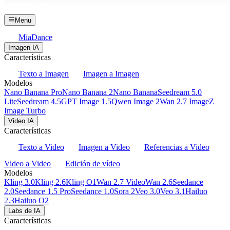
Menu
MiaDance
Imagen IA
Características
Texto a Imagen
Imagen a Imagen
Modelos
Nano Banana Pro
Nano Banana 2
Nano Banana
Seedream 5.0
Lite
Seedream 4.5
GPT Image 1.5
Qwen Image 2
Wan 2.7 Image
Z
Image Turbo
Video IA
Características
Texto a Video
Imagen a Video
Referencias a Video
Video a Video
Edición de vídeo
Modelos
Kling 3.0
Kling 2.6
Kling O1
Wan 2.7 Video
Wan 2.6
Seedance
2.0
Seedance 1.5 Pro
Seedance 1.0
Sora 2
Veo 3.0
Veo 3.1
Hailuo
2.3
Hailuo O2
Labs de IA
Características