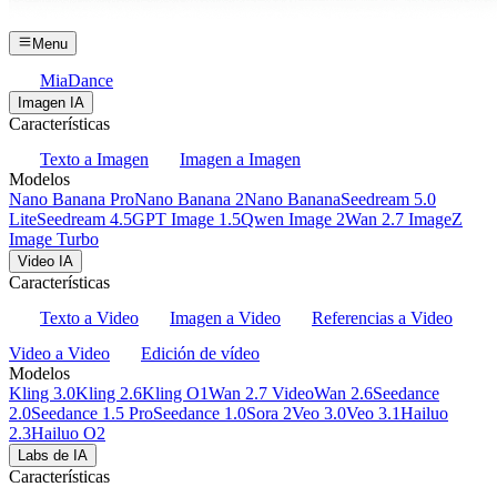
Menu
MiaDance
Imagen IA
Características
Texto a Imagen
Imagen a Imagen
Modelos
Nano Banana Pro
Nano Banana 2
Nano Banana
Seedream 5.0
Lite
Seedream 4.5
GPT Image 1.5
Qwen Image 2
Wan 2.7 Image
Z
Image Turbo
Video IA
Características
Texto a Video
Imagen a Video
Referencias a Video
Video a Video
Edición de vídeo
Modelos
Kling 3.0
Kling 2.6
Kling O1
Wan 2.7 Video
Wan 2.6
Seedance
2.0
Seedance 1.5 Pro
Seedance 1.0
Sora 2
Veo 3.0
Veo 3.1
Hailuo
2.3
Hailuo O2
Labs de IA
Características