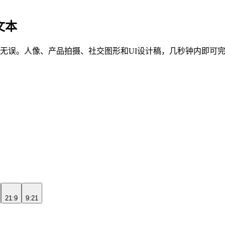
文本
保文本准确无误。人像、产品拍摄、社交图形和UI设计稿，几秒钟内即可
21:9
9:21