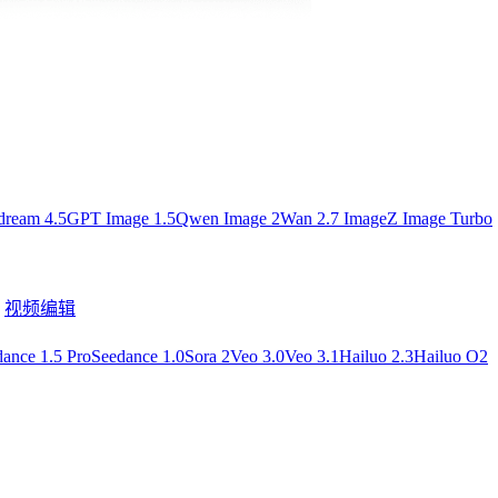
dream 4.5
GPT Image 1.5
Qwen Image 2
Wan 2.7 Image
Z Image Turbo
视频编辑
ance 1.5 Pro
Seedance 1.0
Sora 2
Veo 3.0
Veo 3.1
Hailuo 2.3
Hailuo O2