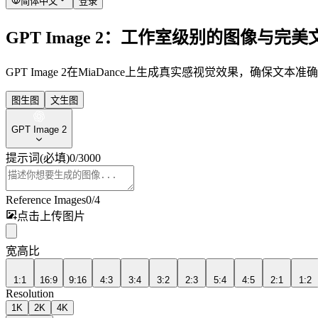
简体中文
登录
GPT Image 2：工作室级别的图像与完美
GPT Image 2在MiaDance上生成真实感视觉效果，确
图生图
文生图
GPT Image 2
提示词
(必填)
0
/
3000
Reference Images
0
/
4
点击上传图片
宽高比
1:1
16:9
9:16
4:3
3:4
3:2
2:3
5:4
4:5
2:1
1:2
Resolution
1K
2K
4K