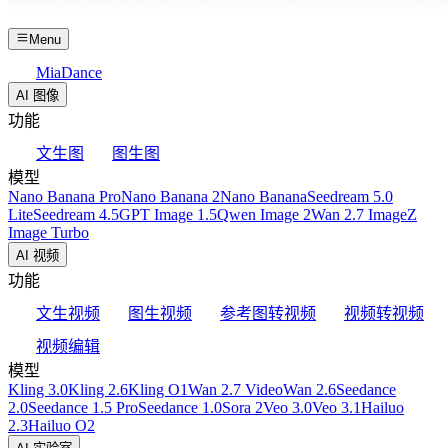
Menu
MiaDance
AI 图像
功能
文生图
图生图
模型
Nano Banana Pro
Nano Banana 2
Nano Banana
Seedream 5.0
Lite
Seedream 4.5
GPT Image 1.5
Qwen Image 2
Wan 2.7 Image
Z
Image Turbo
AI 视频
功能
文生视频
图生视频
参考图转视频
视频转视频
视频编辑
模型
Kling 3.0
Kling 2.6
Kling O1
Wan 2.7 Video
Wan 2.6
Seedance
2.0
Seedance 1.5 Pro
Seedance 1.0
Sora 2
Veo 3.0
Veo 3.1
Hailuo
2.3
Hailuo O2