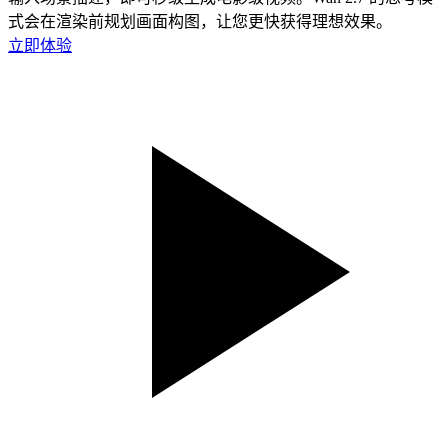
式会在渲染前规划画面构图，让您更快获得理想效果。
立即体验