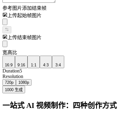
参考图片
添加结束帧
上传起始帧图片
上传结束帧图片
宽高比
16:9
9:16
1:1
4:3
3:4
Duration
5
Resolution
720p
1080p
1000
生成
一站式 AI 视频制作：四种创作方式