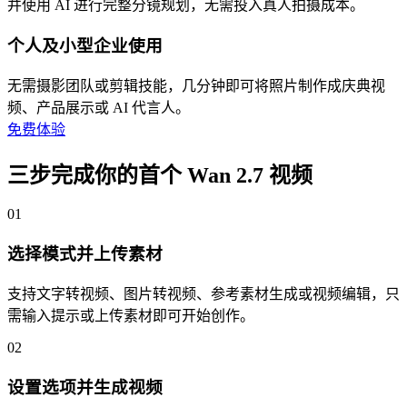
并使用 AI 进行完整分镜规划，无需投入真人拍摄成本。
个人及小型企业使用
无需摄影团队或剪辑技能，几分钟即可将照片制作成庆典视
频、产品展示或 AI 代言人。
免费体验
三步完成你的首个 Wan 2.7 视频
01
选择模式并上传素材
支持文字转视频、图片转视频、参考素材生成或视频编辑，只
需输入提示或上传素材即可开始创作。
02
设置选项并生成视频