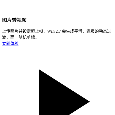
图片转视频
上传照片并设定起止帧，Wan 2.7 会生成平滑、连贯的动态过
渡，而非随机剪辑。
立即体验