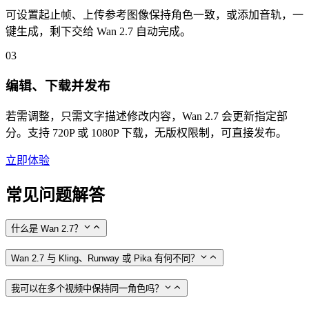
可设置起止帧、上传参考图像保持角色一致，或添加音轨，一
键生成，剩下交给 Wan 2.7 自动完成。
03
编辑、下载并发布
若需调整，只需文字描述修改内容，Wan 2.7 会更新指定部
分。支持 720P 或 1080P 下载，无版权限制，可直接发布。
立即体验
常见问题解答
什么是 Wan 2.7？
Wan 2.7 与 Kling、Runway 或 Pika 有何不同？
我可以在多个视频中保持同一角色吗？