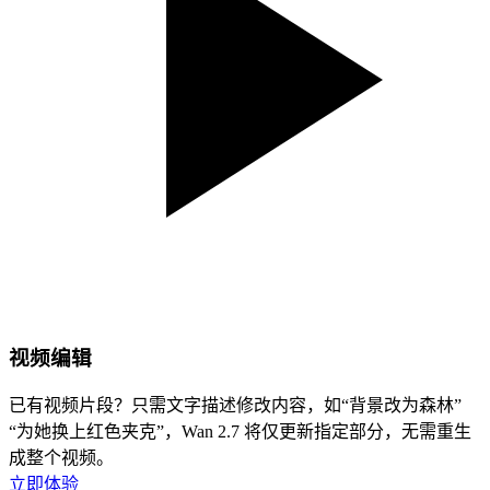
视频编辑
已有视频片段？只需文字描述修改内容，如“背景改为森林”
“为她换上红色夹克”，Wan 2.7 将仅更新指定部分，无需重生
成整个视频。
立即体验