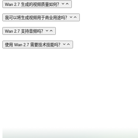
Wan 2.7 生成的视频质量如何？
我可以将生成视频用于商业用途吗？
Wan 2.7 支持音频吗？
使用 Wan 2.7 需要技术技能吗？