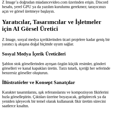
Z Image’a doğrudan miadancevideo.com üzerinden erişin. Discord
hesabı, yerel GPU ya da yazılım kurulumu gerekmez; tarayıcınızı
açın ve görsel üretmeye başlayın.
Yaratıcılar, Tasarımcılar ve İşletmeler
için AI Görsel Üretici
Z Image, sosyal medya içeriklerinden ticari projelere kadar geniş bir
yaratıcı iş akışına doğal biçimde uyum sağlar.
Sosyal Medya İçerik Üreticileri
Şablon stok görsellerinden ayrışan özgün küçük resimler, gönderi
görselleri ve kanal kapakları üretin. Tarzı tutarlı, içeriği her seferinde
benzersiz görseller oluşturun.
İllüstratörler ve Konsept Sanatçılar
Karakter tasarımlarını, ışık referanslarını ve kompozisyon fikirlerini
hızla görselleştirin. Çıktıları üzerine boyayacak, geliştirecek ya da
yeniden işleyecek bir temel olarak kullanarak fikir üretim sürecini
saatlerce kısaltın.