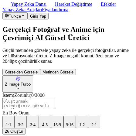
Yapay Zeka Dansı
Hareket Değiştirme
Efektler
Yapay Zeka Araçları
Fiyatlandırma
Türkçe
Giriş Yap
Gerçekçi Fotoğraf ve Anime için
Çevrimiçi AI Görsel Üretici
Güçlü metinden görsele yapay zeka ile gerçekçi fotoğraflar, anime
ve illüstrasyonlar üretin. Z Image negatif komut, özel oran ve
2048px çözünürlük sunar.
Görselden Görsele
Metinden Görsele
Z Image Turbo
İstem
(Zorunlu)
0
/
3000
En Boy Oranı
1:1
3:2
3:4
4:3
16:9
9:16
1:2
2:1
26
Oluştur