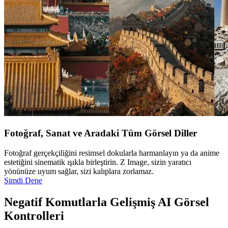
Fotoğraf, Sanat ve Aradaki Tüm Görsel Diller
Fotoğraf gerçekçiliğini resimsel dokularla harmanlayın ya da anime
estetiğini sinematik ışıkla birleştirin. Z Image, sizin yaratıcı
yönünüze uyum sağlar, sizi kalıplara zorlamaz.
Şimdi Dene
Negatif Komutlarla Gelişmiş AI Görsel
Kontrolleri