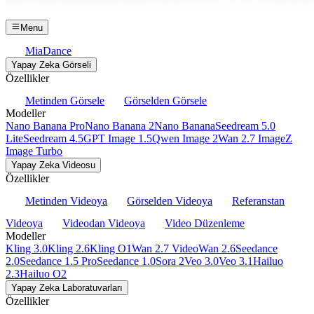
Menu
MiaDance
Yapay Zeka Görseli
Özellikler
Metinden Görsele
Görselden Görsele
Modeller
Nano Banana Pro
Nano Banana 2
Nano Banana
Seedream 5.0
Lite
Seedream 4.5
GPT Image 1.5
Qwen Image 2
Wan 2.7 Image
Z
Image Turbo
Yapay Zeka Videosu
Özellikler
Metinden Videoya
Görselden Videoya
Referanstan
Videoya
Videodan Videoya
Video Düzenleme
Modeller
Kling 3.0
Kling 2.6
Kling O1
Wan 2.7 Video
Wan 2.6
Seedance
2.0
Seedance 1.5 Pro
Seedance 1.0
Sora 2
Veo 3.0
Veo 3.1
Hailuo
2.3
Hailuo O2
Yapay Zeka Laboratuvarları
Özellikler