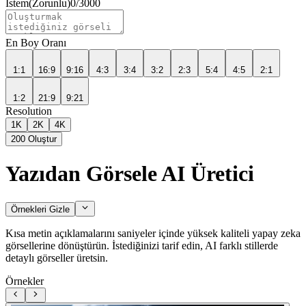
İstem
(Zorunlu)
0
/
3000
En Boy Oranı
1:1
16:9
9:16
4:3
3:4
3:2
2:3
5:4
4:5
2:1
1:2
21:9
9:21
Resolution
1K
2K
4K
200
Oluştur
Yazıdan Görsele AI Üretici
Örnekleri Gizle
Kısa metin açıklamalarını saniyeler içinde yüksek kaliteli yapay zeka
görsellerine dönüştürün. İstediğinizi tarif edin, AI farklı stillerde
detaylı görseller üretsin.
Örnekler