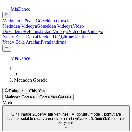
MiaDance
Metinden Görsele
Görselden Görsele
Metinden Videoya
Görselden Videoya
Video
Düzenleme
Referanslardan Videoya
Videodan Videoya
Yapay Zeka Dansı
Hareket Değiştirme
Efektler
Yapay Zeka Araçları
Fiyatlandırma
MiaDance
Metinden Görsele
Türkçe
Giriş Yap
Metinden Görsele
Görselden Görsele
Model
GPT Image 2
OpenAI'nin yeni nesil AI görüntü modeli, komutlara
hassas şekilde uyar ve esnek oranlarla yüksek çözünürlüklü resimler
oluşturur.