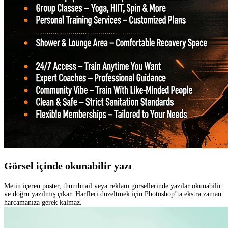
Görsel içinde okunabilir yazı
Metin içeren poster, thumbnail veya reklam görsellerinde yazılar okunabilir
ve doğru yazılmış çıkar. Harfleri düzeltmek için Photoshop’ta ekstra zaman
harcamanıza gerek kalmaz.