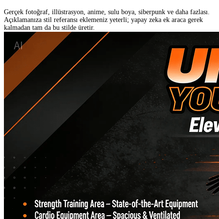
Gerçek fotoğraf, illüstrasyon, anime, sulu boya, siberpunk ve daha fazlası.
Açıklamanıza stil referansı eklemeniz yeterli; yapay zeka ek araca gerek
kalmadan tam da bu stilde üretir.