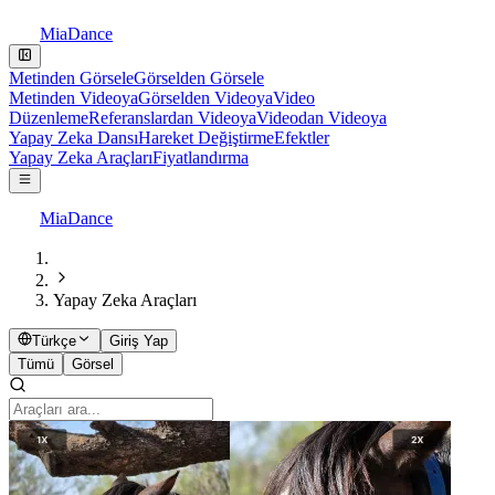
MiaDance
Metinden Görsele
Görselden Görsele
Metinden Videoya
Görselden Videoya
Video
Düzenleme
Referanslardan Videoya
Videodan Videoya
Yapay Zeka Dansı
Hareket Değiştirme
Efektler
Yapay Zeka Araçları
Fiyatlandırma
MiaDance
Yapay Zeka Araçları
Türkçe
Giriş Yap
Tümü
Görsel