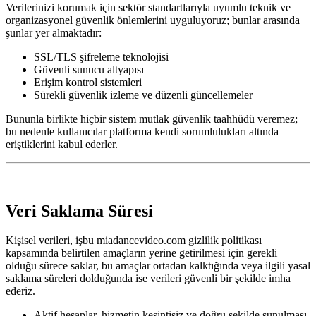
Verilerinizi korumak için sektör standartlarıyla uyumlu teknik ve
organizasyonel güvenlik önlemlerini uyguluyoruz; bunlar arasında
şunlar yer almaktadır:
SSL/TLS şifreleme teknolojisi
Güvenli sunucu altyapısı
Erişim kontrol sistemleri
Sürekli güvenlik izleme ve düzenli güncellemeler
Bununla birlikte hiçbir sistem mutlak güvenlik taahhüdü veremez;
bu nedenle kullanıcılar platforma kendi sorumlulukları altında
eriştiklerini kabul ederler.
Veri Saklama Süresi
Kişisel verileri, işbu miadancevideo.com gizlilik politikası
kapsamında belirtilen amaçların yerine getirilmesi için gerekli
olduğu sürece saklar, bu amaçlar ortadan kalktığında veya ilgili yasal
saklama süreleri dolduğunda ise verileri güvenli bir şekilde imha
ederiz.
Aktif hesaplar, hizmetin kesintisiz ve doğru şekilde sunulması