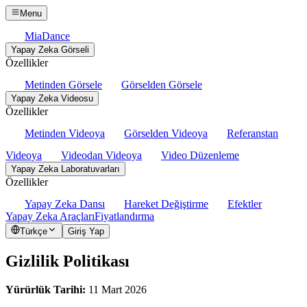
Menu
MiaDance
Yapay Zeka Görseli
Özellikler
Metinden Görsele
Görselden Görsele
Yapay Zeka Videosu
Özellikler
Metinden Videoya
Görselden Videoya
Referanstan
Videoya
Videodan Videoya
Video Düzenleme
Yapay Zeka Laboratuvarları
Özellikler
Yapay Zeka Dansı
Hareket Değiştirme
Efektler
Yapay Zeka Araçları
Fiyatlandırma
Türkçe
Giriş Yap
Gizlilik Politikası
Yürürlük Tarihi:
11 Mart 2026