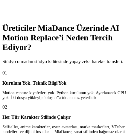
Üreticiler MiaDance Üzerinde AI
Motion Replace’i Neden Tercih
Ediyor?
Stüdyo olmadan stüdyo kalitesinde yapay zeka hareket transferi.
01
Kurulum Yok, Teknik Bilgi Yok
Motion capture kıyafetleri yok. Python kurulumu yok. Ayarlanacak GPU
yok. İki dosya yükleyip "oluştur"a tıklamanız yeterlidir.
02
Her Tür Karakter Stilinde Çalışır
Selfie’ler, anime karakterler, oyun avatarları, marka maskotları, VTuber
modelleri ve dijital insanlar… MiaDance, sanat stilinden bağımsız olarak