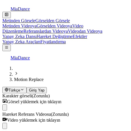
MiaDance
Metinden Görsele
Görselden Görsele
Metinden Videoya
Görselden Videoya
Video
Düzenleme
Referanslardan Videoya
Videodan Videoya
Yapay Zeka Dansı
Hareket Değiştirme
Efektler
Yapay Zeka Araçları
Fiyatlandırma
MiaDance
Motion Replace
Türkçe
Giriş Yap
Karakter görseli
(Zorunlu)
Görsel yüklemek için tıklayın
Hareket Referans Videosu
(Zorunlu)
Video yüklemek için tıklayın