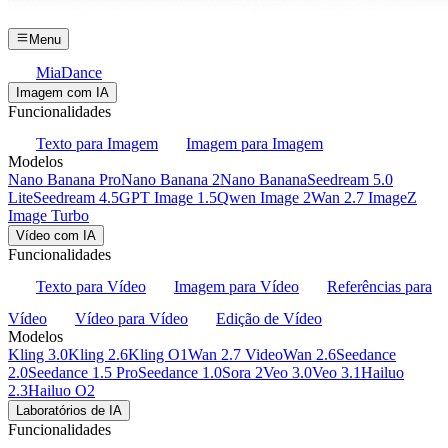
Menu
MiaDance
Imagem com IA
Funcionalidades
Texto para Imagem
Imagem para Imagem
Modelos
Nano Banana Pro
Nano Banana 2
Nano Banana
Seedream 5.0
Lite
Seedream 4.5
GPT Image 1.5
Qwen Image 2
Wan 2.7 Image
Z
Image Turbo
Vídeo com IA
Funcionalidades
Texto para Vídeo
Imagem para Vídeo
Referências para
Vídeo
Vídeo para Vídeo
Edição de Vídeo
Modelos
Kling 3.0
Kling 2.6
Kling O1
Wan 2.7 Video
Wan 2.6
Seedance
2.0
Seedance 1.5 Pro
Seedance 1.0
Sora 2
Veo 3.0
Veo 3.1
Hailuo
2.3
Hailuo O2
Laboratórios de IA
Funcionalidades