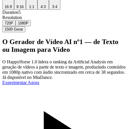
16:9
9:16
1:1
4:3
3:4
Duration
5
Resolution
720P
1080P
1500
Gerar
O Gerador de Vídeo AI nº1 — de Texto
ou Imagem para Vídeo
O HappyHorse 1.0 lidera o ranking da Artificial Analysis em
geração de vídeos a partir de texto e imagem, produzindo conteúdos
em 1080p nativo com áudio sincronizado em cerca de 38 segundos.
Já disponível no MiaDance.
Experimentar Agora