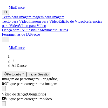
MiaDance
Texto para Imagem
Imagem para Imagem
Texto para Vídeo
Imagem para Vídeo
Edição de Vídeo
Referências
para Vídeo
Vídeo para Vídeo
Dança com IA
Substituir Movimento
Efeitos
Ferramentas de IA
Preços
MiaDance
AI Dance
Português
Iniciar Sessão
Imagem do personagem
(Obrigatório)
Clique para carregar uma imagem
Vídeo de dança
(Obrigatório)
Clique para carregar um vídeo