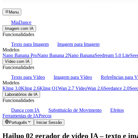
Menu
MiaDance
Imagem com IA
Funcionalidades
Texto para Imagem
Imagem para Imagem
Modelos
Nano Banana Pro
Nano Banana 2
Nano Banana
Seedream 5.0 Lite
See
Vídeo com IA
Funcionalidades
Texto para Vídeo
Imagem para Vídeo
Referências para 
Modelos
Kling 3.0
Kling 2.6
Kling O1
Wan 2.7 Video
Wan 2.6
Seedance 2.0
Seed
Laboratórios de IA
Funcionalidades
Dança com IA
Substituição de Movimento
Efeitos
Ferramentas de IA
Preços
Português
Iniciar Sessão
Hailuo 02 gerador de vídeo IA – texto e i