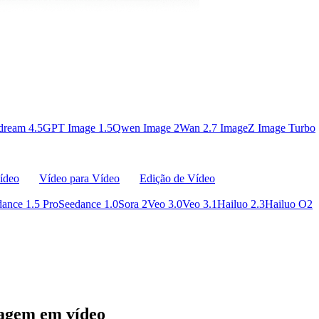
dream 4.5
GPT Image 1.5
Qwen Image 2
Wan 2.7 Image
Z Image Turbo
Vídeo
Vídeo para Vídeo
Edição de Vídeo
ance 1.5 Pro
Seedance 1.0
Sora 2
Veo 3.0
Veo 3.1
Hailuo 2.3
Hailuo O2
magem em vídeo