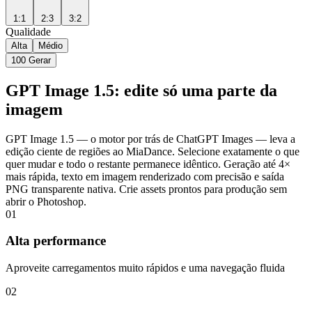
1:1
2:3
3:2
Qualidade
Alta
Médio
100
Gerar
GPT Image 1.5: edite só uma parte da
imagem
GPT Image 1.5 — o motor por trás de ChatGPT Images — leva a
edição ciente de regiões ao MiaDance. Selecione exatamente o que
quer mudar e todo o restante permanece idêntico. Geração até 4×
mais rápida, texto em imagem renderizado com precisão e saída
PNG transparente nativa. Crie assets prontos para produção sem
abrir o Photoshop.
01
Alta performance
Aproveite carregamentos muito rápidos e uma navegação fluida
02