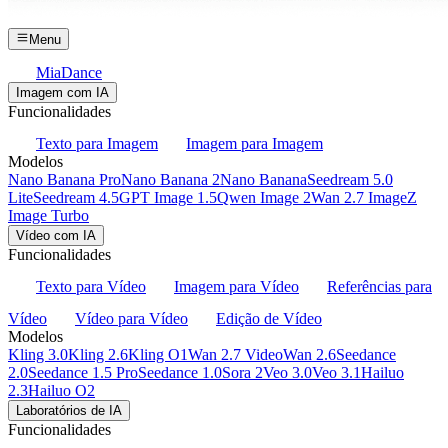
Menu
MiaDance
Imagem com IA
Funcionalidades
Texto para Imagem
Imagem para Imagem
Modelos
Nano Banana Pro
Nano Banana 2
Nano Banana
Seedream 5.0
Lite
Seedream 4.5
GPT Image 1.5
Qwen Image 2
Wan 2.7 Image
Z
Image Turbo
Vídeo com IA
Funcionalidades
Texto para Vídeo
Imagem para Vídeo
Referências para
Vídeo
Vídeo para Vídeo
Edição de Vídeo
Modelos
Kling 3.0
Kling 2.6
Kling O1
Wan 2.7 Video
Wan 2.6
Seedance
2.0
Seedance 1.5 Pro
Seedance 1.0
Sora 2
Veo 3.0
Veo 3.1
Hailuo
2.3
Hailuo O2
Laboratórios de IA
Funcionalidades