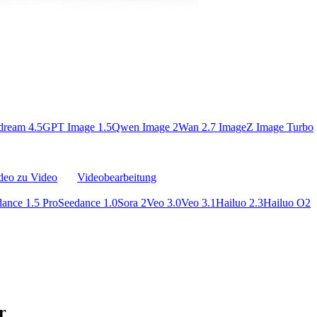
dream 4.5
GPT Image 1.5
Qwen Image 2
Wan 2.7 Image
Z Image Turbo
deo zu Video
Videobearbeitung
ance 1.5 Pro
Seedance 1.0
Sora 2
Veo 3.0
Veo 3.1
Hailuo 2.3
Hailuo O2
r