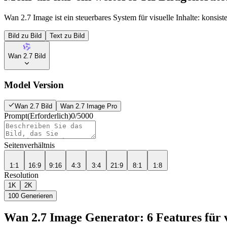
Wan 2.7 Image ist ein steuerbares System für visuelle Inhalte: konsis
Bild zu Bild
Text zu Bild
Wan 2.7 Bild
Model Version
Wan 2.7 Bild
Wan 2.7 Image Pro
Prompt
(Erforderlich)
0
/
5000
Seitenverhältnis
1:1
16:9
9:16
4:3
3:4
21:9
8:1
1:8
Resolution
1K
2K
100
Generieren
Wan 2.7 Image Generator: 6 Features für v