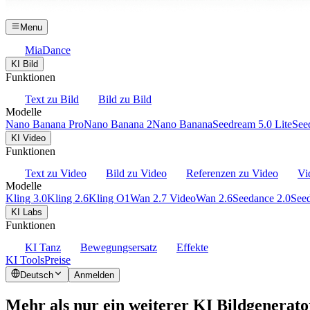
Menu
MiaDance
KI Bild
Funktionen
Text zu Bild
Bild zu Bild
Modelle
Nano Banana Pro
Nano Banana 2
Nano Banana
Seedream 5.0 Lite
See
KI Video
Funktionen
Text zu Video
Bild zu Video
Referenzen zu Video
Vi
Modelle
Kling 3.0
Kling 2.6
Kling O1
Wan 2.7 Video
Wan 2.6
Seedance 2.0
Seed
KI Labs
Funktionen
KI Tanz
Bewegungsersatz
Effekte
KI Tools
Preise
Deutsch
Anmelden
Mehr als nur ein weiterer KI Bildgenerato