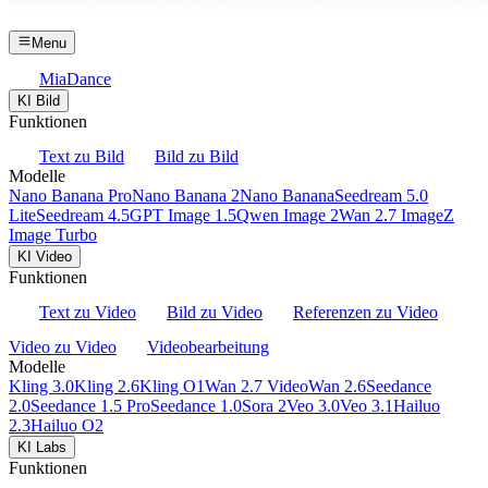
Menu
MiaDance
KI Bild
Funktionen
Text zu Bild
Bild zu Bild
Modelle
Nano Banana Pro
Nano Banana 2
Nano Banana
Seedream 5.0
Lite
Seedream 4.5
GPT Image 1.5
Qwen Image 2
Wan 2.7 Image
Z
Image Turbo
KI Video
Funktionen
Text zu Video
Bild zu Video
Referenzen zu Video
Video zu Video
Videobearbeitung
Modelle
Kling 3.0
Kling 2.6
Kling O1
Wan 2.7 Video
Wan 2.6
Seedance
2.0
Seedance 1.5 Pro
Seedance 1.0
Sora 2
Veo 3.0
Veo 3.1
Hailuo
2.3
Hailuo O2
KI Labs
Funktionen