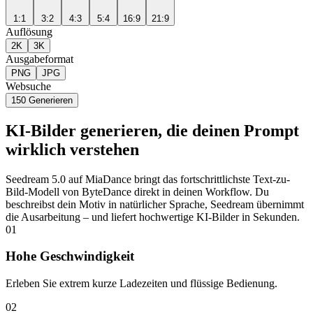
1:1
3:2
4:3
5:4
16:9
21:9
Auflösung
2K
3K
Ausgabeformat
PNG
JPG
Websuche
150
Generieren
KI-Bilder generieren, die deinen Prompt
wirklich verstehen
Seedream 5.0 auf MiaDance bringt das fortschrittlichste Text-zu-
Bild-Modell von ByteDance direkt in deinen Workflow. Du
beschreibst dein Motiv in natürlicher Sprache, Seedream übernimmt
die Ausarbeitung – und liefert hochwertige KI-Bilder in Sekunden.
01
Hohe Geschwindigkeit
Erleben Sie extrem kurze Ladezeiten und flüssige Bedienung.
02