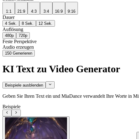
1:1
21:9
4:3
3:4
16:9
9:16
Dauer
4 Sek.
8 Sek.
12 Sek.
Auflösung
480p
720p
Feste Perspektive
Audio erzeugen
150
Generieren
KI Text zu Video Generator
Beispiele ausblenden
Geben Sie Ihren Text ein und MiaDance verwandelt Ihre Worte in Min
Beispiele