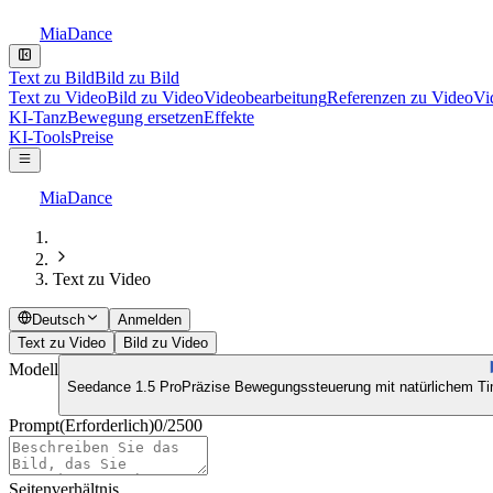
MiaDance
Text zu Bild
Bild zu Bild
Text zu Video
Bild zu Video
Videobearbeitung
Referenzen zu Video
Vi
KI-Tanz
Bewegung ersetzen
Effekte
KI-Tools
Preise
MiaDance
Text zu Video
Deutsch
Anmelden
Text zu Video
Bild zu Video
Modell
Seedance 1.5 Pro
Präzise Bewegungssteuerung mit natürlichem Tim
Prompt
(Erforderlich)
0
/
2500
Seitenverhältnis