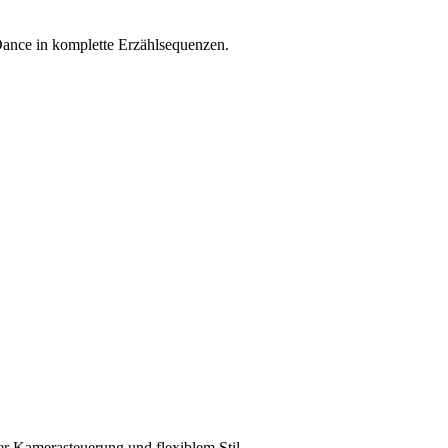
Dance in komplette Erzählsequenzen.
er Kamerasteuerung und flexiblem Stil.