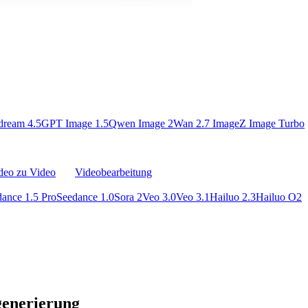
dream 4.5
GPT Image 1.5
Qwen Image 2
Wan 2.7 Image
Z Image Turbo
deo zu Video
Videobearbeitung
ance 1.5 Pro
Seedance 1.0
Sora 2
Veo 3.0
Veo 3.1
Hailuo 2.3
Hailuo O2
generierung