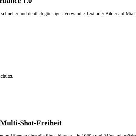
edance 1.0
schneller und deutlich günstiger. Verwandle Text oder Bilder auf Mia
chützt.
Multi-Shot-Freiheit
en und Szenen über alle Shots hinweg – in 1080p und 24fps, mit präzis