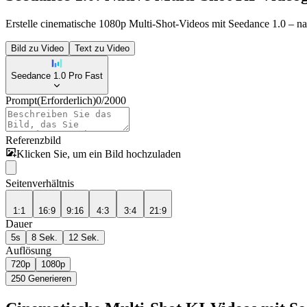
Erstelle cinematische 1080p Multi-Shot-Videos mit Seedance 1.0 – nati
Bild zu Video
Text zu Video
Seedance 1.0 Pro Fast
Prompt
(Erforderlich)
0
/
2000
Referenzbild
Klicken Sie, um ein Bild hochzuladen
Seitenverhältnis
1:1
16:9
9:16
4:3
3:4
21:9
Dauer
5s
8 Sek.
12 Sek.
Auflösung
720p
1080p
250
Generieren