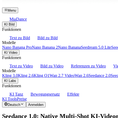
Menu
MiaDance
KI Bild
Funktionen
Text zu Bild
Bild zu Bild
Modelle
Nano Banana Pro
Nano Banana 2
Nano Banana
Seedream 5.0 Lite
See
KI Video
Funktionen
Text zu Video
Bild zu Video
Referenzen zu Video
Vi
Modelle
Kling 3.0
Kling 2.6
Kling O1
Wan 2.7 Video
Wan 2.6
Seedance 2.0
Seed
KI Labs
Funktionen
KI Tanz
Bewegungsersatz
Effekte
KI Tools
Preise
Deutsch
Anmelden
Seedance 1.0: Native Multi-Shot KI-Video