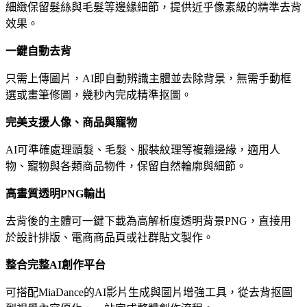
細緻保留髮絲與毛髮等邊緣細節，提供近乎像素級的精準去背
效果。
一鍵自動去背
只需上傳圖片，AI即自動辨識主體並去除背景，無需手動框
選或畫筆修圖，幾秒內完成精準抠圖。
完美支援人像、商品與寵物
AI可準確處理頭髮、毛髮、服裝紋理等複雜邊緣，適用人
物、寵物與各類商品物件，保留自然輪廓與細節。
高畫質透明PNG輸出
去背後的主體可一鍵下載為高解析度透明背景PNG，直接用
於設計排版、電商商品頁或社群貼文製作。
整合完整AI創作平台
可搭配MiaDance的AI影片生成與圖片增強工具，從去背抠圖