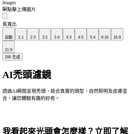
Images
點擊上傳圖片
長寬比
自動
1:1
2:3
3:2
3:4
4:3
4:5
5:4
9:16
16:9
21:9
200
生成
AI禿頭濾鏡
透過AI瞬間呈現禿頭，結合真實的頭型、自然照明及皮膚混
合，讓您體驗有趣的好奇。
我看起來光頭會怎麼樣？立即了解