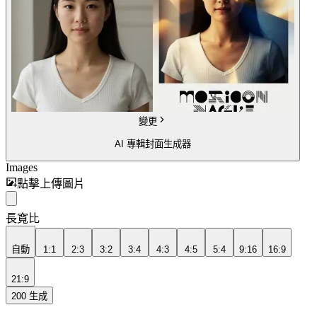
變更
AI 專輯封面生成器
Images
點擊上傳圖片
長寬比
自動
1:1
2:3
3:2
3:4
4:3
4:5
5:4
9:16
16:9
21:9
200
生成