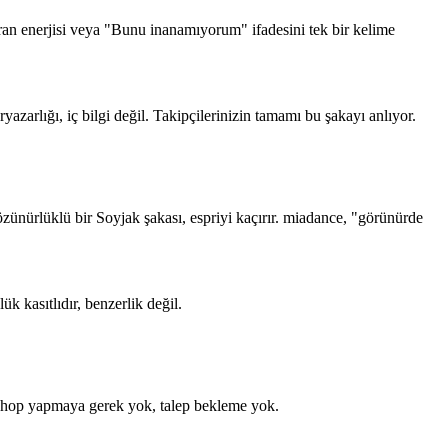
yran enerjisi veya "Bunu inanamıyorum" ifadesini tek bir kelime
arlığı, iç bilgi değil. Takipçilerinizin tamamı bu şakayı anlıyor.
özünürlüklü bir Soyjak şakası, espriyi kaçırır. miadance, "görünürde
k kasıtlıdır, benzerlik değil.
toshop yapmaya gerek yok, talep bekleme yok.