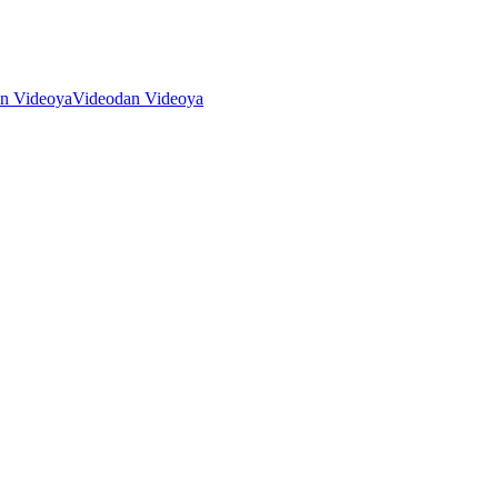
an Videoya
Videodan Videoya