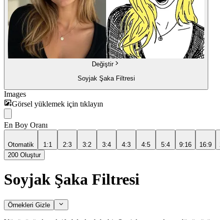
Değiştir
Soyjak Şaka Filtresi
Images
Görsel yüklemek için tıklayın
En Boy Oranı
Otomatik
1:1
2:3
3:2
3:4
4:3
4:5
5:4
9:16
16:9
200
Oluştur
Soyjak Şaka Filtresi
Örnekleri Gizle