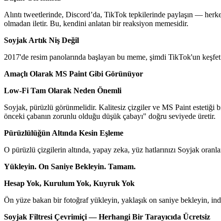
Alıntı tweetlerinde, Discord’da, TikTok tepkilerinde paylaşın — herke
olmadan iletir. Bu, kendini anlatan bir reaksiyon memesidir.
Soyjak Artık Niş Değil
2017'de resim panolarında başlayan bu meme, şimdi TikTok'un keşfet sa
Amaçlı Olarak MS Paint Gibi Görünüyor
Low-Fi Tam Olarak Neden Önemli
Soyjak, pürüzlü görünmelidir. Kalitesiz çizgiler ve MS Paint estetiği 
önceki çabanın zorunlu olduğu düşük çabayı" doğru seviyede üretir.
Pürüzlülüğün Altında Kesin Eşleme
O pürüzlü çizgilerin altında, yapay zeka, yüz hatlarınızı Soyjak oranlar
Yükleyin. On Saniye Bekleyin. Tamam.
Hesap Yok, Kurulum Yok, Kuyruk Yok
Ön yüze bakan bir fotoğraf yükleyin, yaklaşık on saniye bekleyin, in
Soyjak Filtresi Çevrimiçi — Herhangi Bir Tarayıcıda Ücretsiz