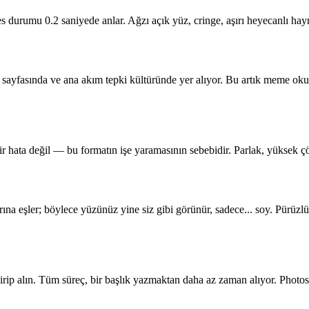
s durumu 0.2 saniyede anlar. Ağzı açık yüz, cringe, aşırı heyecanlı ha
yfasında ve ana akım tepki kültüründe yer alıyor. Bu artık meme okuryaz
bir hata değil — bu formatın işe yaramasının sebebidir. Parlak, yüksek ç
ına eşler; böylece yüzünüz yine siz gibi görünür, sadece... soy. Pürüzlülü
dirip alın. Tüm süreç, bir başlık yazmaktan daha az zaman alıyor. Pho