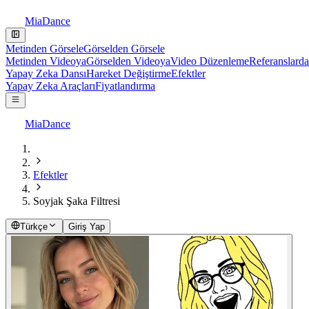
MiaDance
Metinden Görsele
Görselden Görsele
Metinden Videoya
Görselden Videoya
Video Düzenleme
Referanslard
Yapay Zeka Dansı
Hareket Değiştirme
Efektler
Yapay Zeka Araçları
Fiyatlandırma
MiaDance
Efektler
Soyjak Şaka Filtresi
Türkçe
Giriş Yap