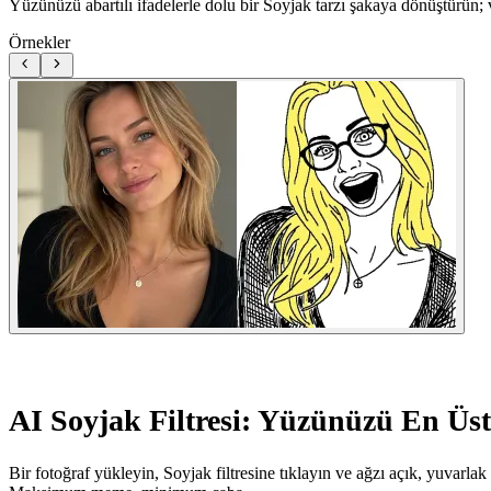
Yüzünüzü abartılı ifadelerle dolu bir Soyjak tarzı şakaya dönüştürün; 
Örnekler
AI Soyjak Filtresi: Yüzünüzü En Ü
Bir fotoğraf yükleyin, Soyjak filtresine tıklayın ve ağzı açık, yuvarlak