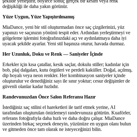
şekilde yerleştirir, böylece sonuç gerçek bir kesim veya renk
değişikliği ile daha yakın görünür.
Yüze Uygun, Yüze Yapıştırılmamış
MiaDance, yeni bir stil oluşturmadan önce saç çizgilerinizi, yüz
yapınızı ve saçınızın yönünü tespit eder. Ardından yerleştirmeyi ve
gölgeleme işlemini fotoğrafınızdaki açı ve aydınlatmaya daha iyi
uyacak şekilde ayarlar. Yeni stil başınıza oturur, havada durmaz.
Her Uzunluk, Doku ve Renk — Saniyeler İçinde
Erkekler için kısa çatallar, kesik saçlar, dokulu stiller; kadınlar için
bob, plaj dalgaları, kutu örgüleri ve perdeli kaküller. Doğal, açılmış,
dip boyalı veya neon renkler. Her kombinasyon saniyeler içinde
oluşturulur ve denediğiniz sayı ile sınır yoktur; cesur değişimler de
güvenli olanlar kadar hızlıdır.
Randevunuzdan Önce Salon Referansı Hazır
İstediğiniz saç stilini el hareketleri ile tarif etmek yerine, AI
tarafından oluşturulan önizlemeyi randevunuza götürün. Kuaförler,
referans fotoğrafıyla daha hızlı ve daha doğru çalışır. MiaDance
üzerinden birkaç seçenek deneyin, yüzünüze en uygun olanı bulun
ve gitmeden önce tam olarak ne isteyeceğinizi bilin.