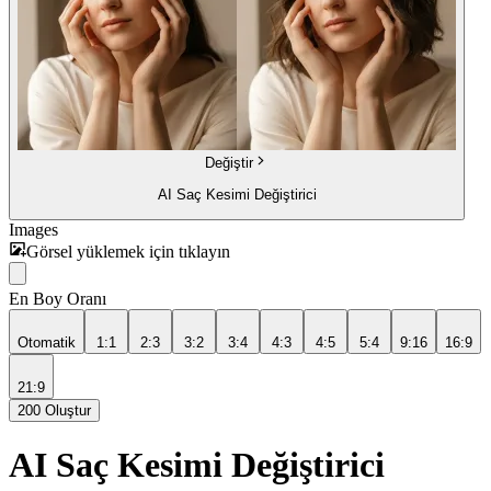
Değiştir
AI Saç Kesimi Değiştirici
Images
Görsel yüklemek için tıklayın
En Boy Oranı
Otomatik
1:1
2:3
3:2
3:4
4:3
4:5
5:4
9:16
16:9
21:9
200
Oluştur
AI Saç Kesimi Değiştirici