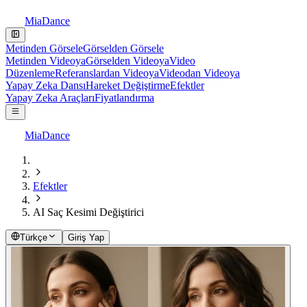
MiaDance
Metinden Görsele
Görselden Görsele
Metinden Videoya
Görselden Videoya
Video
Düzenleme
Referanslardan Videoya
Videodan Videoya
Yapay Zeka Dansı
Hareket Değiştirme
Efektler
Yapay Zeka Araçları
Fiyatlandırma
MiaDance
Efektler
AI Saç Kesimi Değiştirici
Türkçe
Giriş Yap