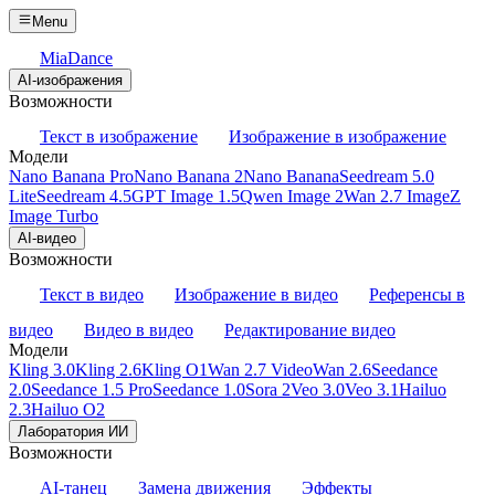
Menu
MiaDance
AI-изображения
Возможности
Текст в изображение
Изображение в изображение
Модели
Nano Banana Pro
Nano Banana 2
Nano Banana
Seedream 5.0
Lite
Seedream 4.5
GPT Image 1.5
Qwen Image 2
Wan 2.7 Image
Z
Image Turbo
AI-видео
Возможности
Текст в видео
Изображение в видео
Референсы в
видео
Видео в видео
Редактирование видео
Модели
Kling 3.0
Kling 2.6
Kling O1
Wan 2.7 Video
Wan 2.6
Seedance
2.0
Seedance 1.5 Pro
Seedance 1.0
Sora 2
Veo 3.0
Veo 3.1
Hailuo
2.3
Hailuo O2
Лаборатория ИИ
Возможности
AI-танец
Замена движения
Эффекты