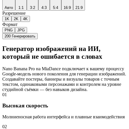
Авто
1:1
3:2
4:3
5:4
16:9
21:9
Разрешение
1K
2K
4K
Формат
PNG
JPG
200
Генерировать
Генератор изображений на ИИ,
который не ошибается в словах
Nano Banana Pro на MiaDance подключает к вашему процессу
Google‑модель нового поколения для генерации изображений.
Создавайте постеры, баннеры и визуалы товаров с точным
текстом, одинаковыми персонажами и контролем на уровне
студийной съёмки — без навыков дизайна.
01
Высокая скорость
Молниеносная работа интерфейса и плавные взаимодействия
02