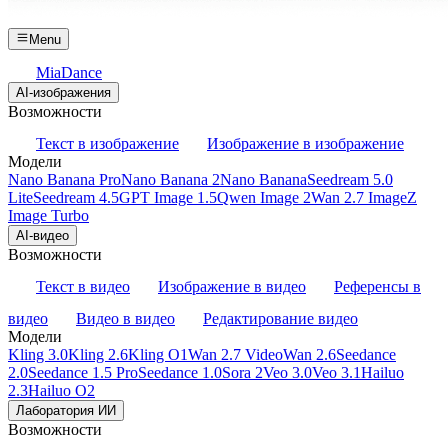
Menu
MiaDance
AI-изображения
Возможности
Текст в изображение
Изображение в изображение
Модели
Nano Banana Pro
Nano Banana 2
Nano Banana
Seedream 5.0
Lite
Seedream 4.5
GPT Image 1.5
Qwen Image 2
Wan 2.7 Image
Z
Image Turbo
AI-видео
Возможности
Текст в видео
Изображение в видео
Референсы в
видео
Видео в видео
Редактирование видео
Модели
Kling 3.0
Kling 2.6
Kling O1
Wan 2.7 Video
Wan 2.6
Seedance
2.0
Seedance 1.5 Pro
Seedance 1.0
Sora 2
Veo 3.0
Veo 3.1
Hailuo
2.3
Hailuo O2
Лаборатория ИИ
Возможности