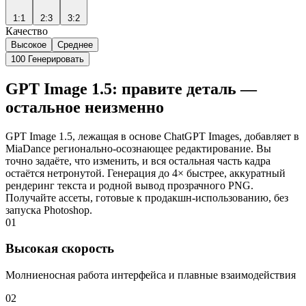
1:1
2:3
3:2
Качество
Высокое
Среднее
100
Генерировать
GPT Image 1.5: правите деталь —
остальное неизменно
GPT Image 1.5, лежащая в основе ChatGPT Images, добавляет в
MiaDance регионально‑осознающее редактирование. Вы
точно задаёте, что изменить, и вся остальная часть кадра
остаётся нетронутой. Генерация до 4× быстрее, аккуратный
рендеринг текста и родной вывод прозрачного PNG.
Получайте ассеты, готовые к продакшн‑использованию, без
запуска Photoshop.
01
Высокая скорость
Молниеносная работа интерфейса и плавные взаимодействия
02