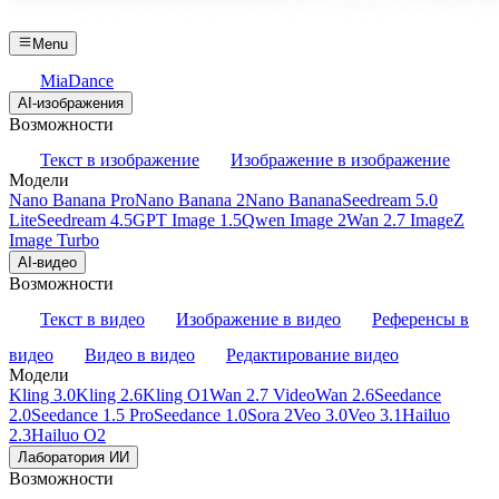
Menu
MiaDance
AI-изображения
Возможности
Текст в изображение
Изображение в изображение
Модели
Nano Banana Pro
Nano Banana 2
Nano Banana
Seedream 5.0
Lite
Seedream 4.5
GPT Image 1.5
Qwen Image 2
Wan 2.7 Image
Z
Image Turbo
AI-видео
Возможности
Текст в видео
Изображение в видео
Референсы в
видео
Видео в видео
Редактирование видео
Модели
Kling 3.0
Kling 2.6
Kling O1
Wan 2.7 Video
Wan 2.6
Seedance
2.0
Seedance 1.5 Pro
Seedance 1.0
Sora 2
Veo 3.0
Veo 3.1
Hailuo
2.3
Hailuo O2
Лаборатория ИИ
Возможности