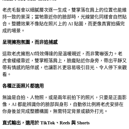
老虎毛髮會以細膩層次逐一生成，雙掌落在肩上的位置也能維
持一致的景深；當牠靠近你的臉部時，光線變化同樣會自然貼
合。整體效果不像貼在照片上的 AI 貼圖，而更像真實拍攝完
成的場景。
呈現擁抱氛圍，而非追捕感
這款老虎擁抱AI特效傳達的是溫暖親近，而非驚嚇張力。老
虎會緩緩靠近，雙掌輕落肩上，臉龐貼近你身旁，帶出平靜又
帶有情感的陪伴感，也讓影片更容易吸引目光、令人停下來觀
看。
各種正面照片都適用
無論是自拍、人物照，或是兩年前拍下的照片，只要是正面影
像，AI 都能辨識你的臉部與身形，自動依比例將老虎安排在
你身後並完成整體構圖，無需特定背景或額外打光。
直式輸出，適用於 TikTok、Reels 與 Shorts