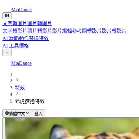
MiaDance
文字轉圖片
圖片轉圖片
文字轉影片
圖片轉影片
影片編輯
參考圖轉影片
影片轉影片
AI 舞蹈
動作替換
特效
AI 工具
價格
MiaDance
特效
老虎擁抱特效
繁體中文
登入