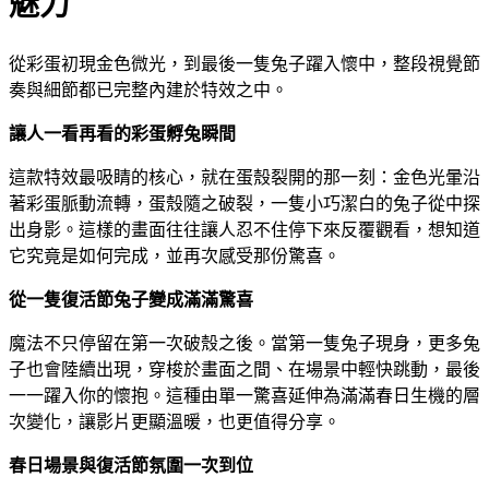
魅力
從彩蛋初現金色微光，到最後一隻兔子躍入懷中，整段視覺節
奏與細節都已完整內建於特效之中。
讓人一看再看的彩蛋孵兔瞬間
這款特效最吸睛的核心，就在蛋殼裂開的那一刻：金色光暈沿
著彩蛋脈動流轉，蛋殼隨之破裂，一隻小巧潔白的兔子從中探
出身影。這樣的畫面往往讓人忍不住停下來反覆觀看，想知道
它究竟是如何完成，並再次感受那份驚喜。
從一隻復活節兔子變成滿滿驚喜
魔法不只停留在第一次破殼之後。當第一隻兔子現身，更多兔
子也會陸續出現，穿梭於畫面之間、在場景中輕快跳動，最後
一一躍入你的懷抱。這種由單一驚喜延伸為滿滿春日生機的層
次變化，讓影片更顯溫暖，也更值得分享。
春日場景與復活節氛圍一次到位