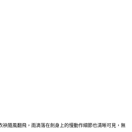
特效，衣袂隨風翻飛，雨滴落在劍身上的慢動作細節也清晰可見，無