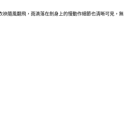
特效，衣袂隨風翻飛，雨滴落在劍身上的慢動作細節也清晰可見，無