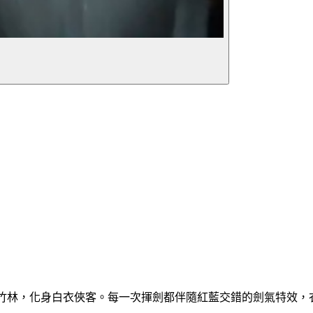
雨幕籠罩的竹林，化身白衣俠客。每一次揮劍都伴隨紅藍交錯的劍氣