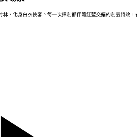
雨幕籠罩的竹林，化身白衣俠客。每一次揮劍都伴隨紅藍交錯的劍氣