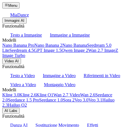
Menu
MiaDance
Immagini AI
Funzionalità
Testo a Immagine
Immagine a Immagine
Modelli
Nano Banana Pro
Nano Banana 2
Nano Banana
Seedream 5.0
Lite
Seedream 4.5
GPT Image 1.5
Qwen Image 2
Wan 2.7 Image
Z
Image Turbo
Video AI
Funzionalità
Testo a Video
Immagine a Video
Riferimenti in Video
Video a Video
Montaggio Video
Modelli
Kling 3.0
Kling 2.6
Kling O1
Wan 2.7 Video
Wan 2.6
Seedance
2.0
Seedance 1.5 Pro
Seedance 1.0
Sora 2
Veo 3.0
Veo 3.1
Hailuo
2.3
Hailuo O2
AI Labs
Funzionalità
Danza AI
Sostituzione Movimento
Effetti