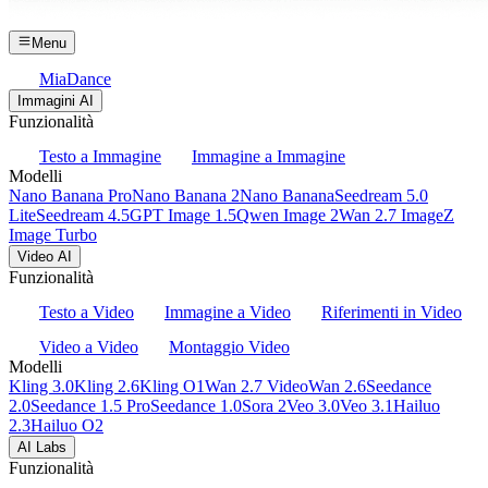
Menu
MiaDance
Immagini AI
Funzionalità
Testo a Immagine
Immagine a Immagine
Modelli
Nano Banana Pro
Nano Banana 2
Nano Banana
Seedream 5.0
Lite
Seedream 4.5
GPT Image 1.5
Qwen Image 2
Wan 2.7 Image
Z
Image Turbo
Video AI
Funzionalità
Testo a Video
Immagine a Video
Riferimenti in Video
Video a Video
Montaggio Video
Modelli
Kling 3.0
Kling 2.6
Kling O1
Wan 2.7 Video
Wan 2.6
Seedance
2.0
Seedance 1.5 Pro
Seedance 1.0
Sora 2
Veo 3.0
Veo 3.1
Hailuo
2.3
Hailuo O2
AI Labs
Funzionalità