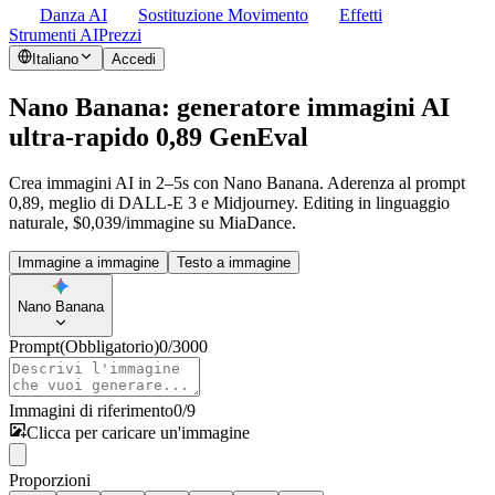
Danza AI
Sostituzione Movimento
Effetti
Strumenti AI
Prezzi
Italiano
Accedi
Nano Banana: generatore immagini AI
ultra-rapido 0,89 GenEval
Crea immagini AI in 2–5s con Nano Banana. Aderenza al prompt
0,89, meglio di DALL-E 3 e Midjourney. Editing in linguaggio
naturale, $0,039/immagine su MiaDance.
Immagine a immagine
Testo a immagine
Nano Banana
Prompt
(Obbligatorio)
0
/
3000
Immagini di riferimento
0
/
9
Clicca per caricare un'immagine
Proporzioni