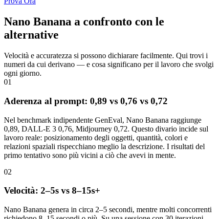
Prova Ora
Nano Banana a confronto con le
alternative
Velocità e accuratezza si possono dichiarare facilmente. Qui trovi i
numeri da cui derivano — e cosa significano per il lavoro che svolgi
ogni giorno.
01
Aderenza al prompt: 0,89 vs 0,76 vs 0,72
Nel benchmark indipendente GenEval, Nano Banana raggiunge
0,89, DALL-E 3 0,76, Midjourney 0,72. Questo divario incide sul
lavoro reale: posizionamento degli oggetti, quantità, colori e
relazioni spaziali rispecchiano meglio la descrizione. I risultati del
primo tentativo sono più vicini a ciò che avevi in mente.
02
Velocità: 2–5s vs 8–15s+
Nano Banana genera in circa 2–5 secondi, mentre molti concorrenti
richiedono 8–15 secondi o più. Su una sessione con 30 iterazioni