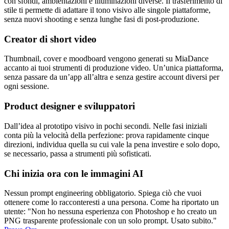
con sfondi, ambientazioni e illuminazioni diverse. Il trasferimento di
stile ti permette di adattare il tono visivo alle singole piattaforme,
senza nuovi shooting e senza lunghe fasi di post-produzione.
Creator di short video
Thumbnail, cover e moodboard vengono generati su MiaDance
accanto ai tuoi strumenti di produzione video. Un’unica piattaforma,
senza passare da un’app all’altra e senza gestire account diversi per
ogni sessione.
Product designer e sviluppatori
Dall’idea al prototipo visivo in pochi secondi. Nelle fasi iniziali
conta più la velocità della perfezione: prova rapidamente cinque
direzioni, individua quella su cui vale la pena investire e solo dopo,
se necessario, passa a strumenti più sofisticati.
Chi inizia ora con le immagini AI
Nessun prompt engineering obbligatorio. Spiega ciò che vuoi
ottenere come lo racconteresti a una persona. Come ha riportato un
utente: "Non ho nessuna esperienza con Photoshop e ho creato un
PNG trasparente professionale con un solo prompt. Usato subito."