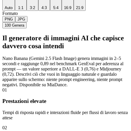
Auto
1:1
3:2
4:3
5:4
16:9
21:9
Formato
PNG
JPG
100
Genera
Il generatore di immagini AI che capisce
davvero cosa intendi
Nano Banana (Gemini 2.5 Flash Image) genera immagini in 2–5
secondi e raggiunge 0,89 nel benchmark GenEval per aderenza al
prompt — un valore superiore a DALL-E 3 (0,76) e Midjourney
(0,72). Descrivi ciò che vuoi in linguaggio naturale e guardalo
apparire sullo schermo: niente prompt engineering, niente prompt
negativi. Disponibile su MiaDance.
01
Prestazioni elevate
Tempi di risposta rapidi e interazioni fluide per flussi di lavoro senza
attese
02