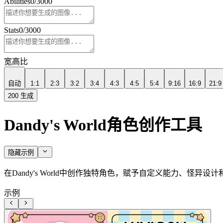
Abilities
0
/
3000
Stats
0
/
3000
宽高比
自动
1:1
2:3
3:2
3:4
4:3
4:5
5:4
9:16
16:9
21:9
200
生成
Dandy's World角色创作工具
隐藏示例
在Dandy's World中创作独特角色，赋予自定义能力、怪
示例