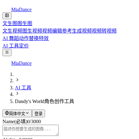
MiaDance
文生图
图生图
文生视频
图生视频
视频编辑
参考生成视频
视频转视频
AI 舞蹈
动作替换
特效
AI 工具
定价
MiaDance
AI 工具
Dandy's World角色创作工具
简体中文
登录
Name
(必填)
0
/
3000