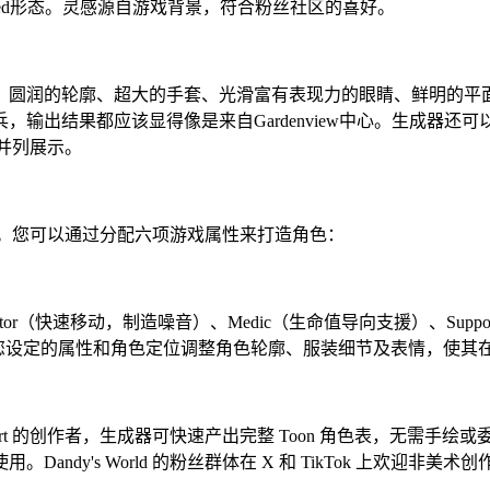
wisted形态。灵感源自游戏背景，符合粉丝社区的喜好。
风格进行了调校：圆润的轮廓、超大的手套、光滑富有表现力的眼睛、鲜
出结果都应该显得像是来自Gardenview中心。生成器还可以
态并列展示。
属性表。您可以通过分配六项游戏属性来打造角色：
tractor（快速移动，制造噪音）、Medic（生命值导向支援）、
您设定的属性和角色定位调整角色轮廓、服装细节及表情，使其在 Fl
worldart 的创作者，生成器可快速产出完整 Toon 角色表，无需手绘或
使用。Dandy's World 的粉丝群体在 X 和 TikTok 上