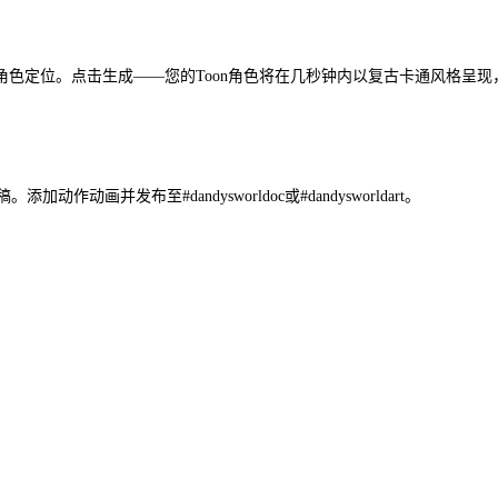
定位。点击生成——您的Toon角色将在几秒钟内以复古卡通风格呈现，同
动画并发布至#dandysworldoc或#dandysworldart。