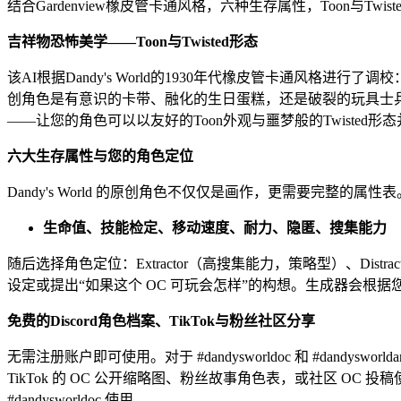
结合Gardenview橡皮管卡通风格，六种生存属性，Toon与T
吉祥物恐怖美学——Toon与Twisted形态
该AI根据Dandy's World的1930年代橡皮管卡通
创角色是有意识的卡带、融化的生日蛋糕，还是破裂的玩具士兵，输
——让您的角色可以以友好的Toon外观与噩梦般的Twisted形
六大生存属性与您的角色定位
Dandy's World 的原创角色不仅仅是画作，更需要完整的
生命值、技能检定、移动速度、耐力、隐匿、搜集能力
随后选择角色定位：Extractor（高搜集能力，策略型）、Dis
设定或提出“如果这个 OC 可玩会怎样”的构想。生成器会根据
免费的Discord角色档案、TikTok与粉丝社区分享
无需注册账户即可使用。对于 #dandysworldoc 和 #dandys
TikTok 的 OC 公开缩略图、粉丝故事角色表，或社区 OC 投稿
#dandysworldoc 使用。