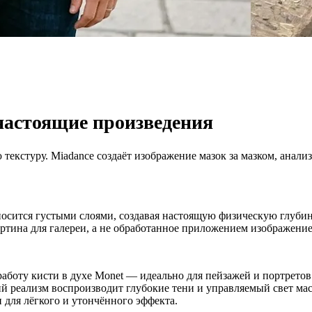
настоящие произведения
кстуру. Miadance создаёт изображение мазок за мазком, анализи
носится густыми слоями, создавая настоящую физическую глубину.
артина для галереи, а не обработанное приложением изображение
работу кисти в духе Monet — идеально для пейзажей и портрето
реализм воспроизводит глубокие тени и управляемый свет мас
 для лёгкого и утончённого эффекта.