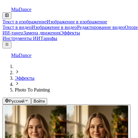
MiaDance
Текст в изображение
Изображение в изображение
Текст в видео
Изображение в видео
Редактирование видео
Опорн
ИИ-танец
Замена движения
Эффекты
Инструменты ИИ
Тарифы
MiaDance
Эффекты
Photo To Painting
Русский
Войти