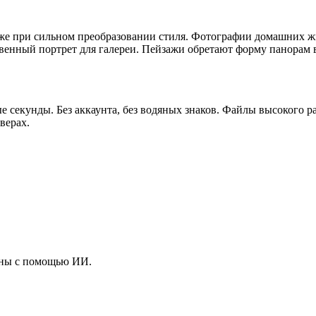
аже при сильном преобразовании стиля. Фотографии домашних ж
венный портрет для галереи. Пейзажи обретают форму панорам 
ые секунды. Без аккаунта, без водяных знаков. Файлы высокого р
верах.
ины с помощью ИИ.