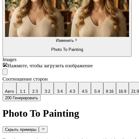
Изменить
Photo To Painting
Images
Нажмите, чтобы загрузить изображение
Соотношение сторон
Авто
1:1
2:3
3:2
3:4
4:3
4:5
5:4
9:16
16:9
21:9
200
Генерировать
Photo To Painting
Скрыть примеры